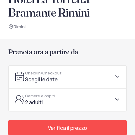
documenti di viaggio.
Bramante Rimini
Accedi / Registrati
Rimini
Prenota ora a partire da
Checkin/Checkout
Scegli le date
Camere e ospiti
2 adulti
Verifica il prezzo