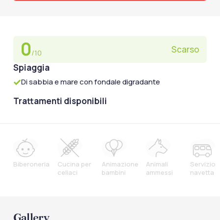
0
Scarso
/10
Spiaggia
Di sabbia e mare con fondale digradante
Trattamenti disponibili
Biberoneria
Cucina per
Animazione
Animali
Servizio
celiaci
bambini
ammessi
navetta
Gallery