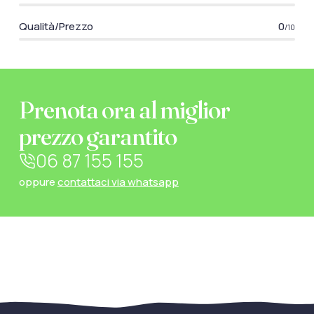
Qualità/Prezzo
0
/10
Prenota ora al miglior
prezzo garantito
06 87 155 155
oppure
contattaci via whatsapp