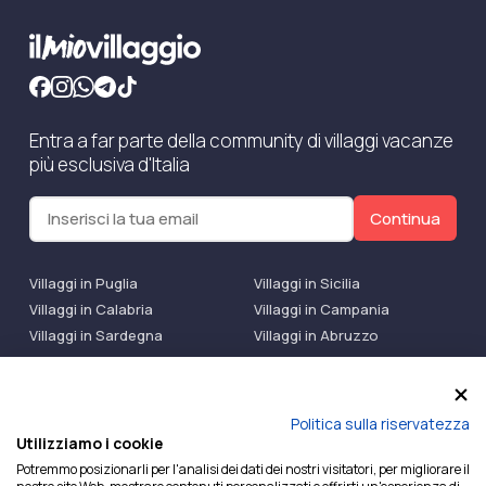
Entra a far parte della community di villaggi vacanze
più esclusiva d'Italia
Continua
Villaggi in Puglia
Villaggi in Sicilia
Villaggi in Calabria
Villaggi in Campania
Villaggi in Sardegna
Villaggi in Abruzzo
Villaggi Bluserena
Villaggi TH Resort
Villaggi Futura
IlMioVillaggio Club
Accedi alle Promo
Politica sulla riservatezza
Utilizziamo i cookie
Ilmiovillaggio è un marchio di Ekiwi S.r.l.
Potremmo posizionarli per l'analisi dei dati dei nostri visitatori, per migliorare il