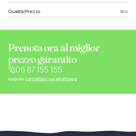
Qualità/Prezzo
0
/10
Prenota ora al miglior
prezzo garantito
06 87 155 155
oppure
contattaci via whatsapp