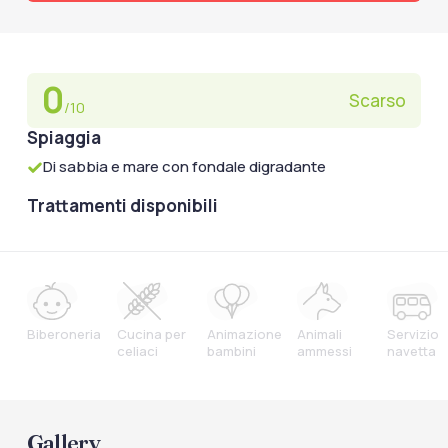
0
Scarso
/10
Spiaggia
Di sabbia e mare con fondale digradante
Trattamenti disponibili
Biberoneria
Cucina per
Animazione
Animali
Servizio
celiaci
bambini
ammessi
navetta
Gallery