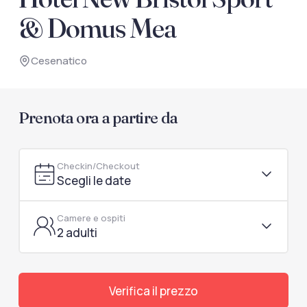
documenti di viaggio.
& Domus Mea
Accedi / Registrati
Cesenatico
Prenota ora a partire da
Checkin/Checkout
Scegli le date
Camere e ospiti
2 adulti
Verifica il prezzo