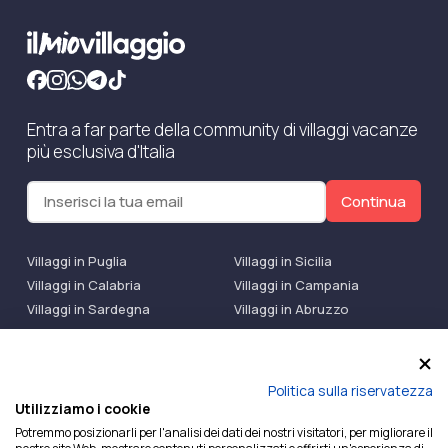
Entra a far parte della community di villaggi vacanze
più esclusiva d'Italia
Continua
Villaggi in Puglia
Villaggi in Sicilia
Villaggi in Calabria
Villaggi in Campania
Villaggi in Sardegna
Villaggi in Abruzzo
Villaggi Bluserena
Villaggi TH Resort
Villaggi Futura
IlMioVillaggio Club
Accedi alle Promo
Politica sulla riservatezza
Utilizziamo i cookie
Ilmiovillaggio è un marchio di Ekiwi S.r.l.
Potremmo posizionarli per l'analisi dei dati dei nostri visitatori, per migliorare il