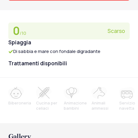
0
Scarso
/10
Spiaggia
Di sabbia e mare con fondale digradante
Trattamenti disponibili
Biberoneria
Cucina per
Animazione
Animali
Servizio
celiaci
bambini
ammessi
navetta
Gallery