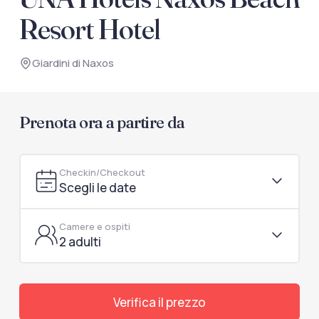
documenti di viaggio.
Resort Hotel
Accedi / Registrati
Giardini di Naxos
Prenota ora a partire da
Checkin/Checkout
Scegli le date
Camere e ospiti
2 adulti
Verifica il prezzo