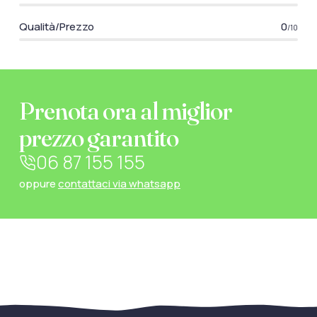
Qualità/Prezzo
0
/10
Prenota ora al miglior
prezzo garantito
06 87 155 155
oppure
contattaci via whatsapp