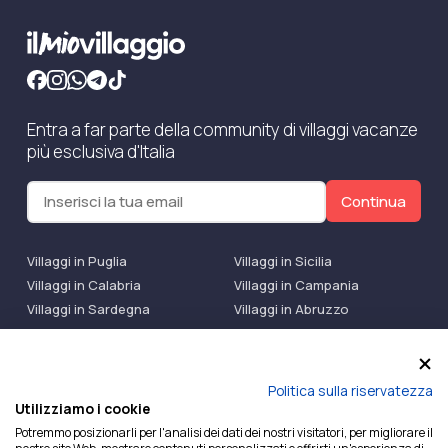
Entra a far parte della community di villaggi vacanze
più esclusiva d'Italia
Continua
Villaggi in Puglia
Villaggi in Sicilia
Villaggi in Calabria
Villaggi in Campania
Villaggi in Sardegna
Villaggi in Abruzzo
Villaggi Bluserena
Villaggi TH Resort
Villaggi Futura
IlMioVillaggio Club
Accedi alle Promo
Politica sulla riservatezza
Utilizziamo i cookie
Ilmiovillaggio è un marchio di Ekiwi S.r.l.
Potremmo posizionarli per l'analisi dei dati dei nostri visitatori, per migliorare il