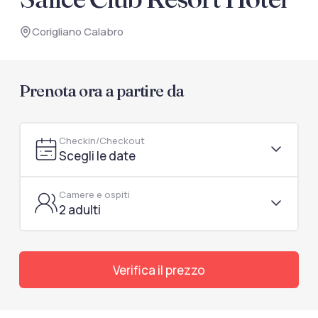
documenti di viaggio.
Corigliano Calabro
Accedi / Registrati
Prenota ora a partire da
Checkin/Checkout
Scegli le date
Camere e ospiti
2 adulti
Verifica il prezzo