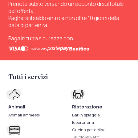
Prenota subito versando un acconto di sul totale
dell’offerta.
Pagherai il saldo entro e non oltre 10 giorni della
data di partenza.
Paga in tutta sicurezza con:
Tutti i servizi
Animali
Ristorazione
Animali ammessi
Bar in spiaggia
Biberoneria
Cucina per celiaci
Tavolo Privato