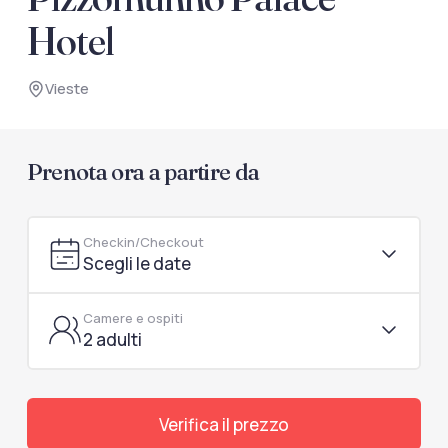
documenti di viaggio.
Hotel
Accedi / Registrati
Vieste
Prenota ora a partire da
Checkin/Checkout
Scegli le date
Camere e ospiti
2 adulti
Verifica il prezzo