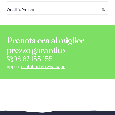
Qualità/Prezzo
0
/10
Prenota ora al miglior
prezzo garantito
06 87 155 155
oppure
contattaci via whatsapp