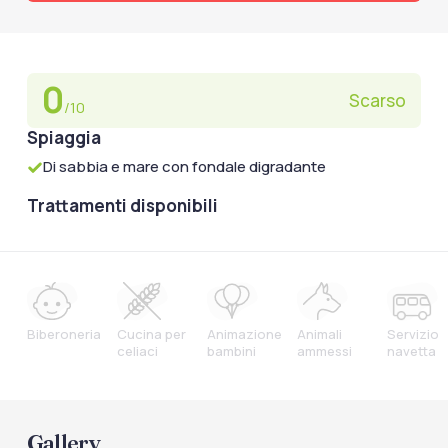
0
Scarso
/10
Spiaggia
Di sabbia e mare con fondale digradante
Trattamenti disponibili
Biberoneria
Cucina per
Animazione
Animali
Servizio
celiaci
bambini
ammessi
navetta
Gallery