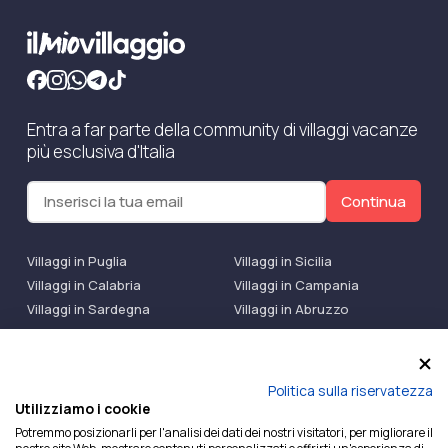
Entra a far parte della community di villaggi vacanze
più esclusiva d'Italia
Continua
Villaggi in Puglia
Villaggi in Sicilia
Villaggi in Calabria
Villaggi in Campania
Villaggi in Sardegna
Villaggi in Abruzzo
Villaggi Bluserena
Villaggi TH Resort
Villaggi Futura
IlMioVillaggio Club
Accedi alle Promo
Politica sulla riservatezza
Utilizziamo i cookie
Ilmiovillaggio è un marchio di Ekiwi S.r.l.
Potremmo posizionarli per l'analisi dei dati dei nostri visitatori, per migliorare il