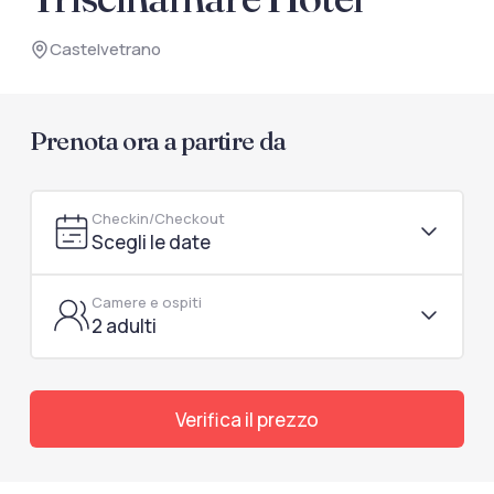
documenti di viaggio.
Castelvetrano
Accedi / Registrati
Prenota ora a partire da
Checkin/Checkout
Scegli le date
Camere e ospiti
2 adulti
Verifica il prezzo