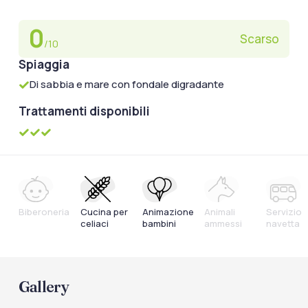
0
Scarso
/10
Spiaggia
Di sabbia e mare con fondale digradante
Trattamenti disponibili
Biberoneria
Cucina per
Animazione
Animali
Servizio
celiaci
bambini
ammessi
navetta
Gallery