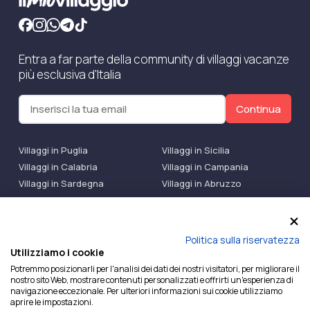
Entra a far parte della community di villaggi vacanze
più esclusiva d'Italia
Continua
Villaggi in Puglia
Villaggi in Sicilia
Villaggi in Calabria
Villaggi in Campania
Villaggi in Sardegna
Villaggi in Abruzzo
Villaggi Bluserena
Villaggi TH Resort
Villaggi Futura
IlMioVillaggio Club
Accedi alle Promo
Politica sulla riservatezza
Utilizziamo i cookie
Ilmiovillaggio è un marchio di Ekiwi S.r.l.
Potremmo posizionarli per l'analisi dei dati dei nostri visitatori, per migliorare il
nostro sito Web, mostrare contenuti personalizzati e offrirti un'esperienza di
Licenza Agenzia Viaggi e Turismo n° 2015/0133251 del
navigazione eccezionale. Per ulteriori informazioni sui cookie utilizziamo
26/02/2015 e coperta da RC per Agenzia di Viaggi n°
aprire le impostazioni.
OX00081147 REVO Specialty LiabilityXTravel Agencies.