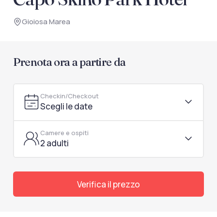
documenti di viaggio.
Gioiosa Marea
Accedi / Registrati
Prenota ora a partire da
Checkin/Checkout
Scegli le date
Camere e ospiti
2 adulti
Verifica il prezzo