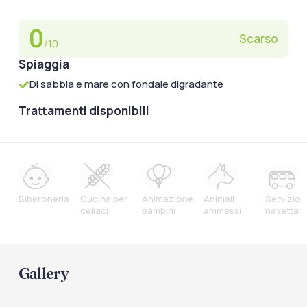
0
Scarso
/10
Spiaggia
Di sabbia e mare con fondale digradante
Trattamenti disponibili
Biberoneria
Cucina per
Animazione
Animali
Servizio
celiaci
bambini
ammessi
navetta
Gallery