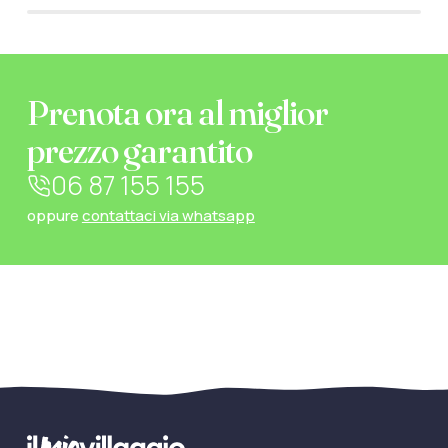
Prenota ora al miglior
prezzo garantito
06 87 155 155
oppure
contattaci via whatsapp