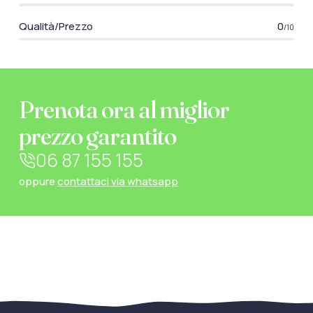
Qualità/Prezzo
0
/10
Prenota ora al miglior
prezzo garantito
06 87 155 155
oppure
contattaci via whatsapp