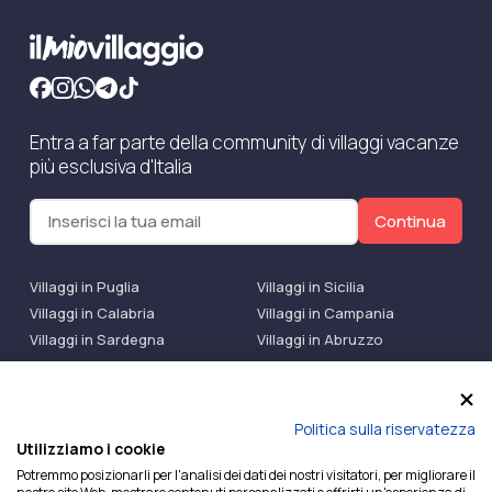
Entra a far parte della community di villaggi vacanze
più esclusiva d'Italia
Continua
Villaggi in Puglia
Villaggi in Sicilia
Villaggi in Calabria
Villaggi in Campania
Villaggi in Sardegna
Villaggi in Abruzzo
Villaggi Bluserena
Villaggi TH Resort
Villaggi Futura
IlMioVillaggio Club
Accedi alle Promo
Politica sulla riservatezza
Utilizziamo i cookie
Ilmiovillaggio è un marchio di Ekiwi S.r.l.
Potremmo posizionarli per l'analisi dei dati dei nostri visitatori, per migliorare il