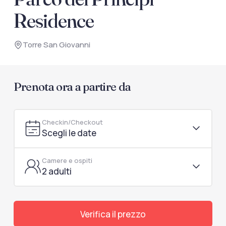
documenti di viaggio.
Residence
Accedi / Registrati
Torre San Giovanni
Prenota ora a partire da
Checkin/Checkout
Scegli le date
Camere e ospiti
2 adulti
Verifica il prezzo