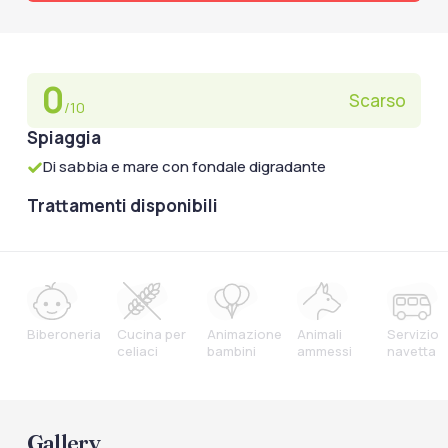
0
Scarso
/10
Spiaggia
Di sabbia e mare con fondale digradante
Trattamenti disponibili
Biberoneria
Cucina per
Animazione
Animali
Servizio
celiaci
bambini
ammessi
navetta
Gallery