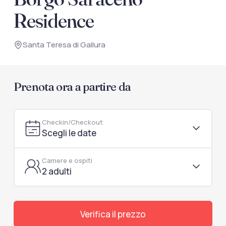
documenti di viaggio.
Residence
Accedi / Registrati
Santa Teresa di Gallura
Prenota ora a partire da
Checkin/Checkout
Scegli le date
Camere e ospiti
2 adulti
Verifica il prezzo