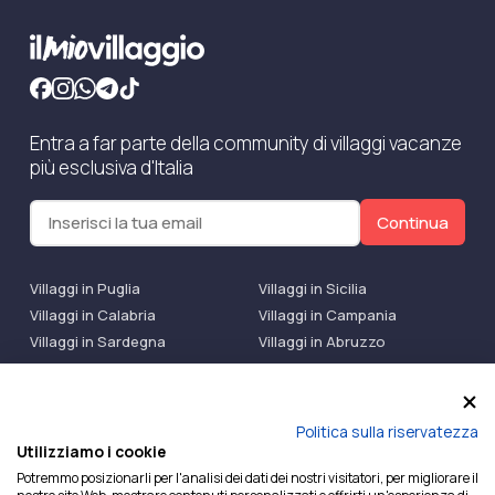
Entra a far parte della community di villaggi vacanze
più esclusiva d'Italia
Continua
Villaggi in Puglia
Villaggi in Sicilia
Villaggi in Calabria
Villaggi in Campania
Villaggi in Sardegna
Villaggi in Abruzzo
Villaggi Bluserena
Villaggi TH Resort
Villaggi Futura
IlMioVillaggio Club
Accedi alle Promo
Politica sulla riservatezza
Utilizziamo i cookie
Ilmiovillaggio è un marchio di Ekiwi S.r.l.
Potremmo posizionarli per l'analisi dei dati dei nostri visitatori, per migliorare il