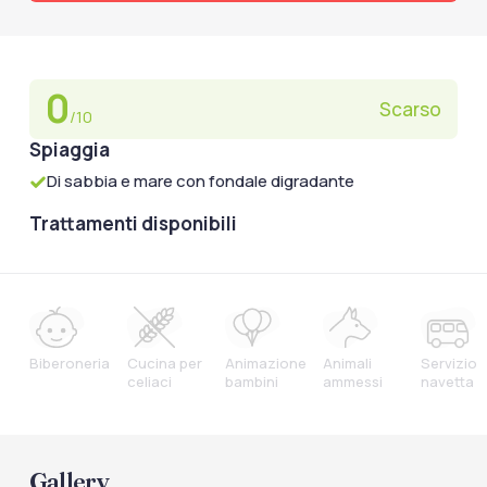
0
Scarso
/10
Spiaggia
Di sabbia e mare con fondale digradante
Trattamenti disponibili
Biberoneria
Cucina per
Animazione
Animali
Servizio
celiaci
bambini
ammessi
navetta
Gallery