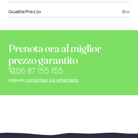
Qualità/Prezzo
0
/10
Prenota ora al miglior
prezzo garantito
06 87 155 155
oppure
contattaci via whatsapp