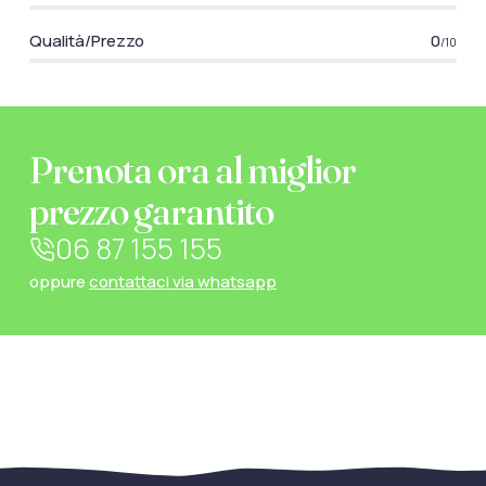
Qualità/Prezzo
0
/10
Prenota ora al miglior
prezzo garantito
06 87 155 155
oppure
contattaci via whatsapp