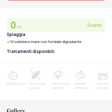
0
Scarso
/10
Spiaggia
Di sabbia e mare con fondale digradante
Trattamenti disponibili
Biberoneria
Cucina per
Animazione
Animali
Servizio
celiaci
bambini
ammessi
navetta
Gallery