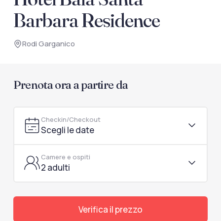
documenti di viaggio.
Barbara Residence
Accedi / Registrati
Rodi Garganico
Prenota ora a partire da
Checkin/Checkout
Scegli le date
Camere e ospiti
2 adulti
Verifica il prezzo