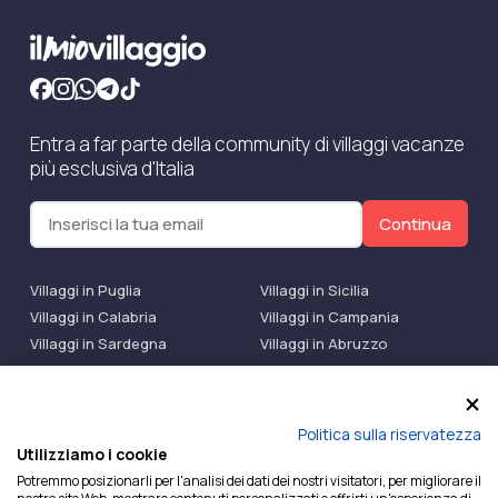
Entra a far parte della community di villaggi vacanze
più esclusiva d'Italia
Continua
Villaggi in Puglia
Villaggi in Sicilia
Villaggi in Calabria
Villaggi in Campania
Villaggi in Sardegna
Villaggi in Abruzzo
Villaggi Bluserena
Villaggi TH Resort
Villaggi Futura
IlMioVillaggio Club
Accedi alle Promo
Politica sulla riservatezza
Utilizziamo i cookie
Ilmiovillaggio è un marchio di Ekiwi S.r.l.
Potremmo posizionarli per l'analisi dei dati dei nostri visitatori, per migliorare il