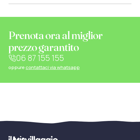
Prenota ora al miglior
prezzo garantito
06 87 155 155
oppure
contattaci via whatsapp