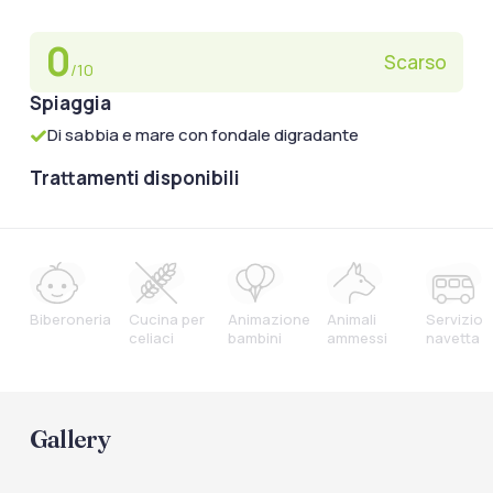
0
Scarso
/10
Spiaggia
Di sabbia e mare con fondale digradante
Trattamenti disponibili
Biberoneria
Cucina per
Animazione
Animali
Servizio
celiaci
bambini
ammessi
navetta
Gallery