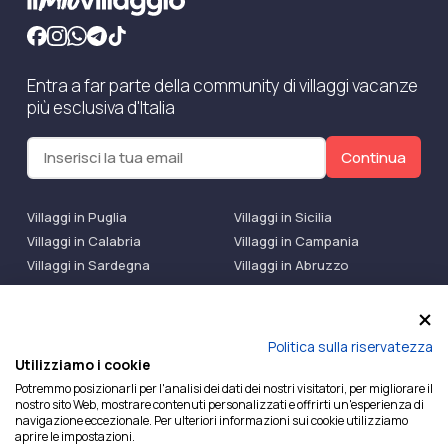
Entra a far parte della community di villaggi vacanze
più esclusiva d'Italia
Continua
Villaggi in Puglia
Villaggi in Sicilia
Villaggi in Calabria
Villaggi in Campania
Villaggi in Sardegna
Villaggi in Abruzzo
Villaggi Bluserena
Villaggi TH Resort
Villaggi Futura
IlMioVillaggio Club
Accedi alle Promo
Politica sulla riservatezza
Utilizziamo i cookie
Ilmiovillaggio è un marchio di Ekiwi S.r.l.
Potremmo posizionarli per l'analisi dei dati dei nostri visitatori, per migliorare il
nostro sito Web, mostrare contenuti personalizzati e offrirti un'esperienza di
Licenza Agenzia Viaggi e Turismo n° 2015/0133251 del
navigazione eccezionale. Per ulteriori informazioni sui cookie utilizziamo
26/02/2015 e coperta da RC per Agenzia di Viaggi n°
aprire le impostazioni.
OX00081147 REVO Specialty LiabilityXTravel Agencies.