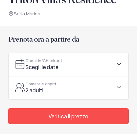
documenti di viaggio.
Sellia Marina
Accedi / Registrati
Prenota ora a partire da
Checkin/Checkout
Scegli le date
Camere e ospiti
2 adulti
Verifica il prezzo