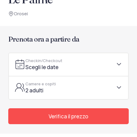
documenti di viaggio.
Orosei
Accedi / Registrati
Prenota ora a partire da
Checkin/Checkout
Scegli le date
Camere e ospiti
2 adulti
Verifica il prezzo