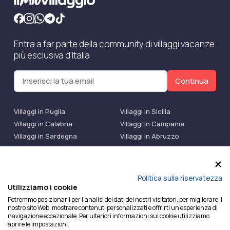
Entra a far parte della community di villaggi vacanze
più esclusiva d'Italia
Continua
Villaggi in Puglia
Villaggi in Sicilia
Villaggi in Calabria
Villaggi in Campania
Villaggi in Sardegna
Villaggi in Abruzzo
Villaggi Bluserena
Villaggi TH Resort
Villaggi Futura
IlMioVillaggio Club
Accedi alle Promo
Politica sulla riservatezza
Utilizziamo i cookie
Ilmiovillaggio è un marchio di Ekiwi S.r.l.
Potremmo posizionarli per l'analisi dei dati dei nostri visitatori, per migliorare il
nostro sito Web, mostrare contenuti personalizzati e offrirti un'esperienza di
Licenza Agenzia Viaggi e Turismo n° 2015/0133251 del
navigazione eccezionale. Per ulteriori informazioni sui cookie utilizziamo
26/02/2015 e coperta da RC per Agenzia di Viaggi n°
aprire le impostazioni.
OX00081147 REVO Specialty LiabilityXTravel Agencies.