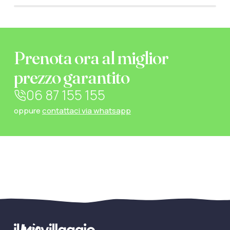
Prenota ora al miglior
prezzo garantito
06 87 155 155
oppure
contattaci via whatsapp