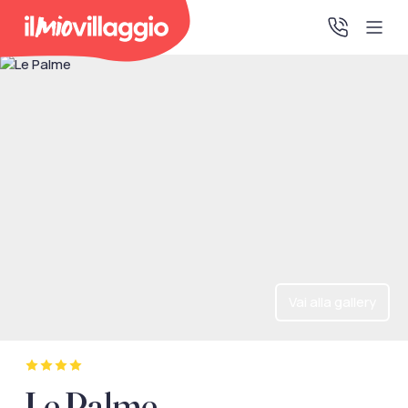
Home
Promo Speciali
Destinazioni
IMV Club
Vai alla gallery
La tua area riservata
Accedi alla tua area riservata per vedere i tuoi preventivi
Le Palme
e le tue pratiche, gestire i pagamenti e scaricare i tuoi