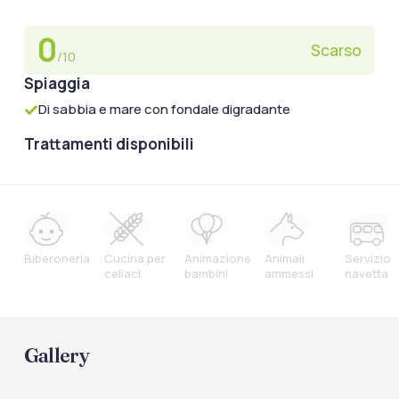
0
Scarso
/10
Spiaggia
Di sabbia e mare con fondale digradante
Trattamenti disponibili
Biberoneria
Cucina per
Animazione
Animali
Servizio
celiaci
bambini
ammessi
navetta
Gallery