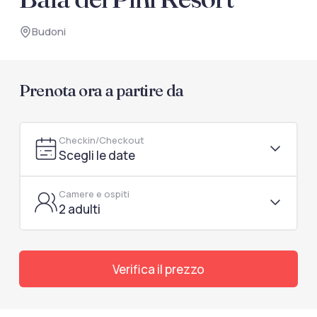
documenti di viaggio.
Budoni
Accedi / Registrati
Prenota ora a partire da
Checkin/Checkout
Scegli le date
Camere e ospiti
2 adulti
Verifica il prezzo