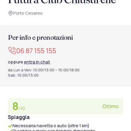
documenti di viaggio.
Porto Cesareo
Accedi / Registrati
Per info e prenotazioni
06 87 155 155
oppure
entra in chat
da Lun a Ven: 10:00/13:00 – 15:00/18:00
Sab: 10:00/13:00
8
Ottimo
/10
Spiaggia
Necessaria navetta o auto (oltre 1 km)
Di sabbia e mare con fondale digradante