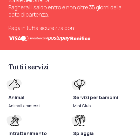
totale dell’offerta.
Pagherai il saldo entro e non oltre 35 giorni della
data di partenza.
Paga in tutta sicurezza con:
Tutti i servizi
Animali
Servizi per bambini
Animali ammessi
Mini Club
Intrattenimento
Spiaggia