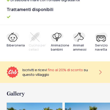
Trattamenti disponibili
Biberoneria
Cucina per
Animazione
Animali
Servizio
celiaci
bambini
ammessi
navetta
Iscriviti e ricevi
fino al 20% di sconto
su
questo villaggio
Gallery