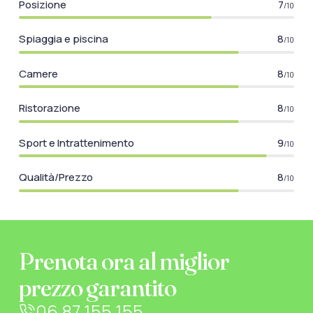
Posizione
7
/10
Spiaggia e piscina
8
/10
Camere
8
/10
Ristorazione
8
/10
Sport e Intrattenimento
9
/10
Qualità/Prezzo
8
/10
Prenota ora al miglior
prezzo garantito
06 87 155 155