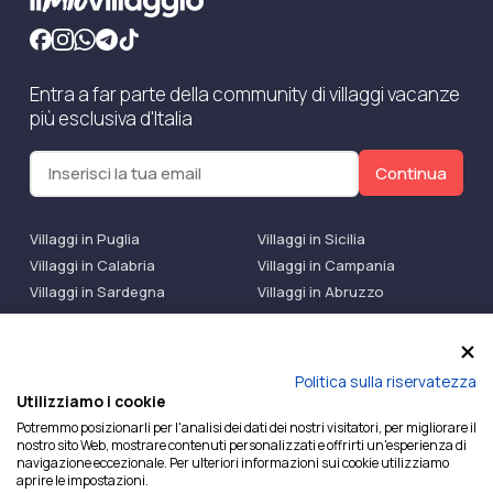
Entra a far parte della community di villaggi vacanze
più esclusiva d'Italia
Continua
Villaggi in Puglia
Villaggi in Sicilia
Villaggi in Calabria
Villaggi in Campania
Villaggi in Sardegna
Villaggi in Abruzzo
Villaggi Bluserena
Villaggi TH Resort
Villaggi Futura
IlMioVillaggio Club
Accedi alle Promo
Politica sulla riservatezza
Utilizziamo i cookie
Ilmiovillaggio è un marchio di Ekiwi S.r.l.
Potremmo posizionarli per l'analisi dei dati dei nostri visitatori, per migliorare il
nostro sito Web, mostrare contenuti personalizzati e offrirti un'esperienza di
Licenza Agenzia Viaggi e Turismo n° 2015/0133251 del
navigazione eccezionale. Per ulteriori informazioni sui cookie utilizziamo
26/02/2015 e coperta da RC per Agenzia di Viaggi n°
aprire le impostazioni.
OX00081147 REVO Specialty LiabilityXTravel Agencies.