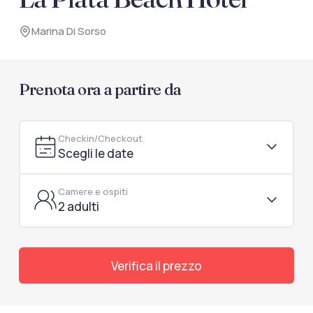
documenti di viaggio.
Marina Di Sorso
Accedi / Registrati
Prenota ora a partire da
Checkin/Checkout
Scegli le date
Camere e ospiti
2 adulti
Verifica il prezzo