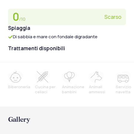
0
Scarso
/10
Spiaggia
Di sabbia e mare con fondale digradante
Trattamenti disponibili
Biberoneria
Cucina per
Animazione
Animali
Servizio
celiaci
bambini
ammessi
navetta
Gallery