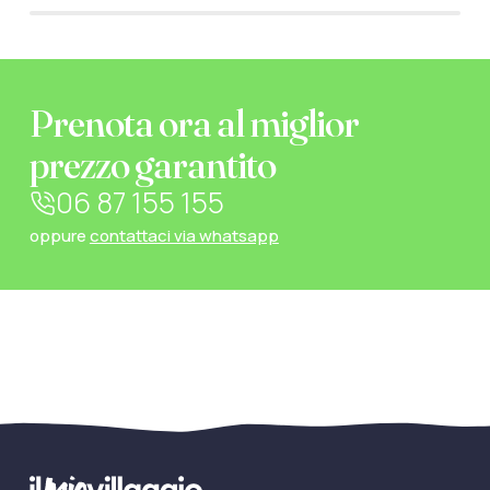
Prenota ora al miglior
prezzo garantito
06 87 155 155
oppure
contattaci via whatsapp