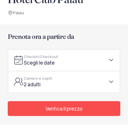
documenti di viaggio.
Palau
Accedi / Registrati
Prenota ora a partire da
Checkin/Checkout
Scegli le date
Camere e ospiti
2 adulti
Verifica il prezzo