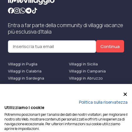
Entra a far parte della community di villaggi vacanze
più esclusiva d'Italia
Continua
Villaggi in Puglia
Villaggi in Sicilia
Villaggi in Calabria
Villaggi in Campania
Villaggi in Sardegna
Villaggi in Abruzzo
Villaggi Bluserena
Villaggi TH Resort
Villaggi Futura
IlMioVillaggio Club
Accedi alle Promo
Politica sulla riservatezza
Utilizziamo i cookie
Ilmiovillaggio è un marchio di Ekiwi S.r.l.
Potremmo posizionarli per l'analisi dei dati dei nostri visitatori, per migliorare il
nostro sito Web, mostrare contenuti personalizzati e offrirti un'esperienza di
Licenza Agenzia Viaggi e Turismo n° 2015/0133251 del
navigazione eccezionale. Per ulteriori informazioni sui cookie utilizziamo
26/02/2015 e coperta da RC per Agenzia di Viaggi n°
aprire le impostazioni.
OX00081147 REVO Specialty LiabilityXTravel Agencies.