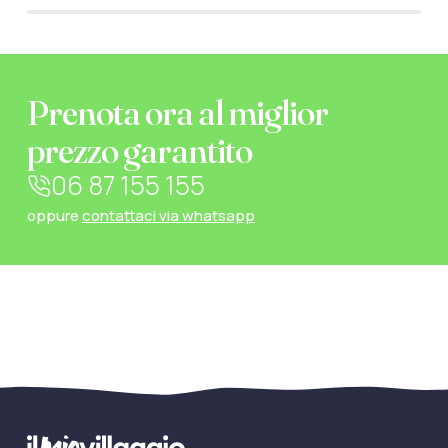
Prenota ora al miglior
prezzo garantito
06 87 155 155
oppure
contattaci via whatsapp