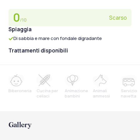
0
Scarso
/10
Spiaggia
Di sabbia e mare con fondale digradante
Trattamenti disponibili
Biberoneria
Cucina per
Animazione
Animali
Servizio
celiaci
bambini
ammessi
navetta
Gallery