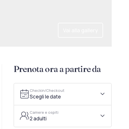
Vai alla gallery
Prenota ora a partire da
Checkin/Checkout
Scegli le date
Camere e ospiti
2 adulti