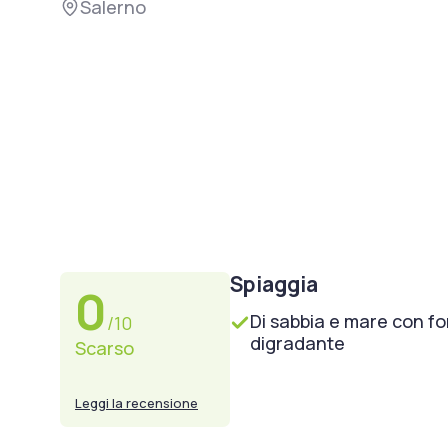
Salerno
Spiaggia
0
Di sabbia e mare con f
/10
digradante
Scarso
Leggi la recensione