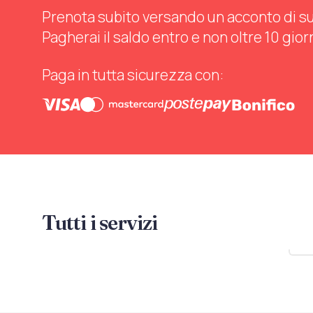
Prenota subito versando un acconto di sul 
Pagherai il saldo entro e non oltre 10 gior
Paga in tutta sicurezza con:
Tutti i servizi
Mo