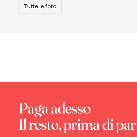
Tutte le foto
Paga adesso
Il resto, prima di par