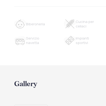
Cucina per
Biberoneria
celiaci
Servizio
Impianti
navetta
sportivi
Gallery