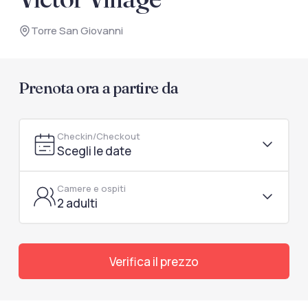
documenti di viaggio.
Torre San Giovanni
Accedi / Registrati
Prenota ora a partire da
Checkin/Checkout
Scegli le date
Camere e ospiti
2 adulti
Verifica il prezzo