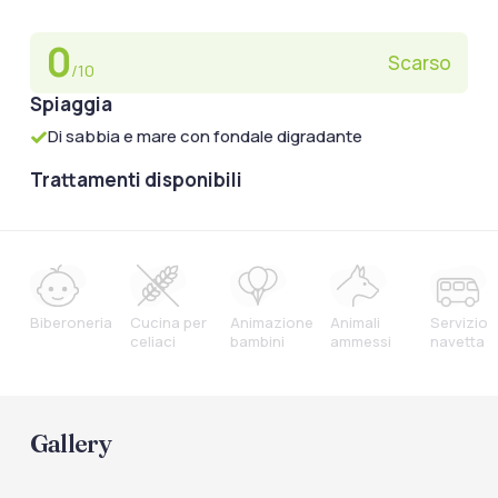
0
Scarso
/10
Spiaggia
Di sabbia e mare con fondale digradante
Trattamenti disponibili
Biberoneria
Cucina per
Animazione
Animali
Servizio
celiaci
bambini
ammessi
navetta
Gallery