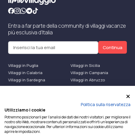
Entra a far parte della community di villaggi vacanze
più esclusiva d'Italia
Continua
Villaggi in Puglia
Villaggi in Sicilia
Villaggi in Calabria
Villaggi in Campania
Villaggi in Sardegna
Villaggi in Abruzzo
Villaggi Bluserena
Villaggi TH Resort
Villaggi Futura
IlMioVillaggio Club
Accedi alle Promo
Politica sulla riservatezza
Utilizziamo i cookie
Ilmiovillaggio è un marchio di Ekiwi S.r.l.
Potremmo posizionarli per l'analisi dei dati dei nostri visitatori, per migliorare il
nostro sito Web, mostrare contenuti personalizzati e offrirti un'esperienza di
Licenza Agenzia Viaggi e Turismo n° 2015/0133251 del
navigazione eccezionale. Per ulteriori informazioni sui cookie utilizziamo
26/02/2015 e coperta da RC per Agenzia di Viaggi n°
aprire le impostazioni.
OX00081147 REVO Specialty LiabilityXTravel Agencies.