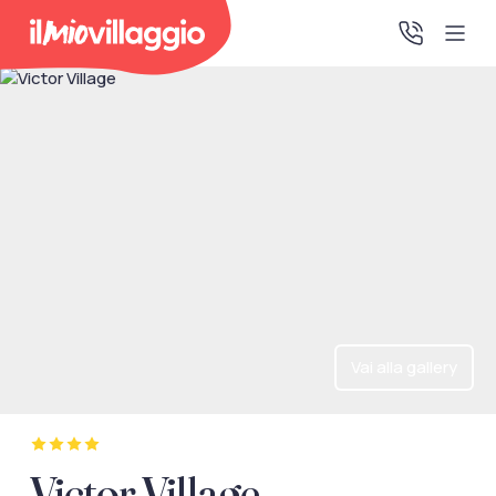
Home
Promo Speciali
Destinazioni
IMV Club
Vai alla gallery
La tua area riservata
Accedi alla tua area riservata per vedere i tuoi preventivi
Victor Village
e le tue pratiche, gestire i pagamenti e scaricare i tuoi