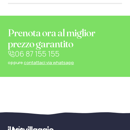
Prenota ora al miglior
prezzo garantito
06 87 155 155
oppure
contattaci via whatsapp