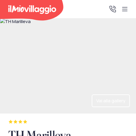
Home
Promo Speciali
Destinazioni
IMV Club
Vai alla gallery
La tua area riservata
Accedi alla tua area riservata per vedere i tuoi preventivi
TH Marilleva
e le tue pratiche, gestire i pagamenti e scaricare i tuoi