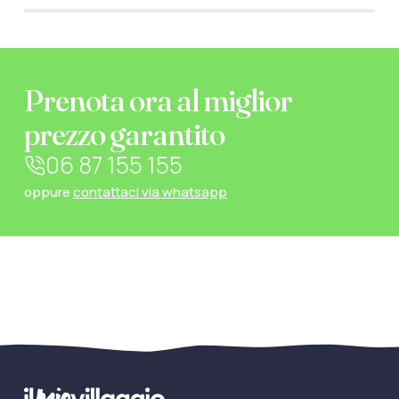
Prenota ora al miglior
prezzo garantito
06 87 155 155
oppure
contattaci via whatsapp