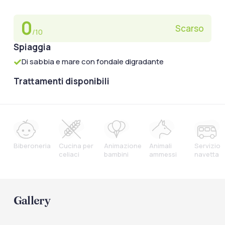
0
Scarso
/10
Spiaggia
Di sabbia e mare con fondale digradante
Trattamenti disponibili
Biberoneria
Cucina per
Animazione
Animali
Servizio
celiaci
bambini
ammessi
navetta
Gallery