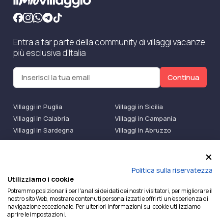
Entra a far parte della community di villaggi vacanze
più esclusiva d'Italia
Continua
Villaggi in Puglia
Villaggi in Sicilia
Villaggi in Calabria
Villaggi in Campania
Villaggi in Sardegna
Villaggi in Abruzzo
Villaggi Bluserena
Villaggi TH Resort
Villaggi Futura
IlMioVillaggio Club
Accedi alle Promo
Politica sulla riservatezza
Utilizziamo i cookie
Ilmiovillaggio è un marchio di Ekiwi S.r.l.
Potremmo posizionarli per l'analisi dei dati dei nostri visitatori, per migliorare il
nostro sito Web, mostrare contenuti personalizzati e offrirti un'esperienza di
Licenza Agenzia Viaggi e Turismo n° 2015/0133251 del
navigazione eccezionale. Per ulteriori informazioni sui cookie utilizziamo
26/02/2015 e coperta da RC per Agenzia di Viaggi n°
aprire le impostazioni.
OX00081147 REVO Specialty LiabilityXTravel Agencies.