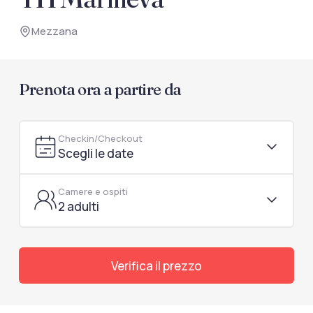
documenti di viaggio.
Mezzana
Accedi / Registrati
Prenota ora a partire da
Checkin/Checkout
Scegli le date
Camere e ospiti
2 adulti
Verifica il prezzo