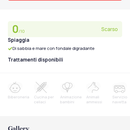
0
Scarso
/10
Spiaggia
Di sabbia e mare con fondale digradante
Trattamenti disponibili
Biberoneria
Cucina per
Animazione
Animali
Servizio
celiaci
bambini
ammessi
navetta
Gallery