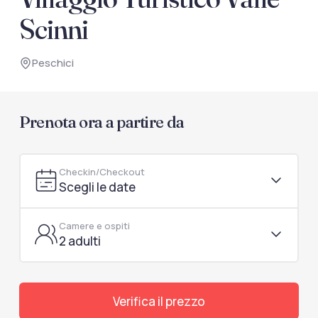
documenti di viaggio.
Scinni
Accedi / Registrati
Peschici
Prenota ora a partire da
Checkin/Checkout
Scegli le date
Camere e ospiti
2 adulti
Verifica il prezzo