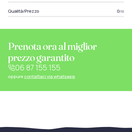
Qualità/Prezzo
0
/10
Prenota ora al miglior
prezzo garantito
06 87 155 155
oppure
contattaci via whatsapp