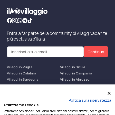
Entra a far parte della community di villaggi vacanze
più esclusiva d'Italia
Continua
Villaggi in Puglia
Villaggi in Sicilia
Villaggi in Calabria
Villaggi in Campania
Villaggi in Sardegna
Villaggi in Abruzzo
Villaggi Bluserena
Villaggi TH Resort
Villaggi Futura
IlMioVillaggio Club
Accedi alle Promo
Politica sulla riservatezza
Utilizziamo i cookie
Ilmiovillaggio è un marchio di Ekiwi S.r.l.
Potremmo posizionarli per l'analisi dei dati dei nostri visitatori, per migliorare il