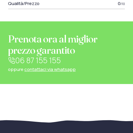
Qualità/Prezzo
0
/10
Prenota ora al miglior
prezzo garantito
06 87 155 155
oppure
contattaci via whatsapp