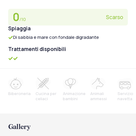
0
Scarso
/10
Spiaggia
Di sabbia e mare con fondale digradante
Trattamenti disponibili
Biberoneria
Cucina per
Animazione
Animali
Servizio
celiaci
bambini
ammessi
navetta
Gallery