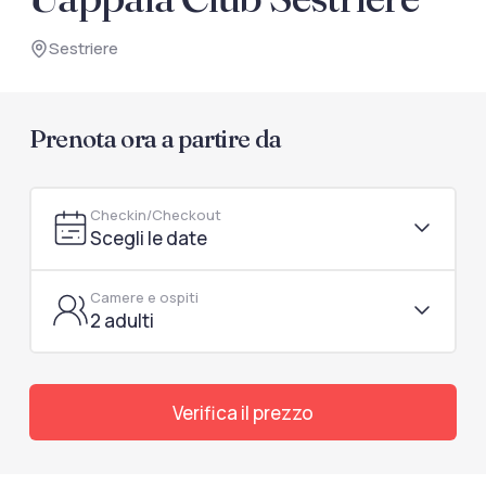
documenti di viaggio.
Sestriere
Accedi / Registrati
Prenota ora a partire da
Checkin/Checkout
Scegli le date
Camere e ospiti
2 adulti
Verifica il prezzo