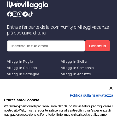
Entra a far parte della community di villaggi vacanze
più esclusiva d'Italia
Continua
Villaggi in Puglia
Villaggi in Sicilia
Villaggi in Calabria
Villaggi in Campania
Villaggi in Sardegna
Villaggi in Abruzzo
Villaggi Bluserena
Villaggi TH Resort
Villaggi Futura
IlMioVillaggio Club
Accedi alle Promo
Politica sulla riservatezza
Utilizziamo i cookie
Ilmiovillaggio è un marchio di Ekiwi S.r.l.
Potremmo posizionarli per l'analisi dei dati dei nostri visitatori, per migliorare il
nostro sito Web, mostrare contenuti personalizzati e offrirti un'esperienza di
Licenza Agenzia Viaggi e Turismo n° 2015/0133251 del
navigazione eccezionale. Per ulteriori informazioni sui cookie utilizziamo
26/02/2015 e coperta da RC per Agenzia di Viaggi n°