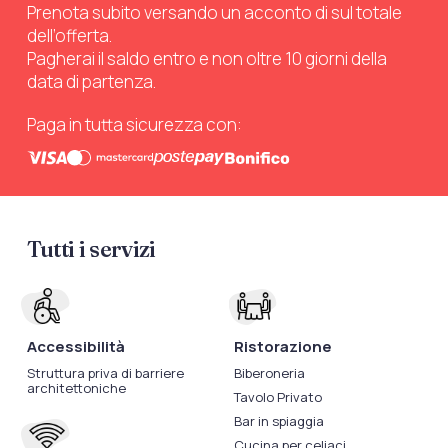
Prenota subito versando un acconto di sul totale
dell’offerta.
Pagherai il saldo entro e non oltre 10 giorni della
data di partenza.
Paga in tutta sicurezza con:
Tutti i servizi
Accessibilità
Ristorazione
Struttura priva di barriere
Biberoneria
architettoniche
Tavolo Privato
Bar in spiaggia
Cucina per celiaci