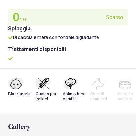
0
Scarso
/10
Spiaggia
Di sabbia e mare con fondale digradante
Trattamenti disponibili
Biberoneria
Cucina per
Animazione
Animali
Servizio
celiaci
bambini
ammessi
navetta
Gallery