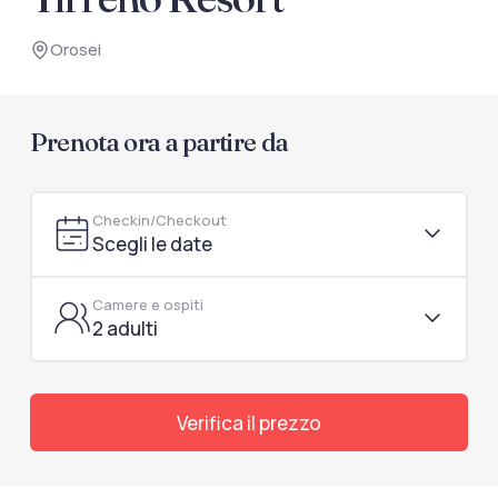
documenti di viaggio.
Orosei
Accedi / Registrati
Prenota ora a partire da
Checkin/Checkout
Scegli le date
Camere e ospiti
2 adulti
Verifica il prezzo