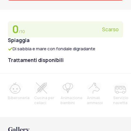
0
Scarso
/10
Spiaggia
Di sabbia e mare con fondale digradante
Trattamenti disponibili
Biberoneria
Cucina per
Animazione
Animali
Servizio
celiaci
bambini
ammessi
navetta
Gallery