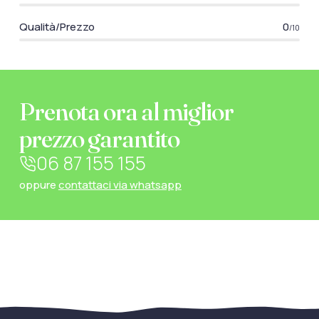
Qualità/Prezzo
0
/10
Prenota ora al miglior
prezzo garantito
06 87 155 155
oppure
contattaci via whatsapp