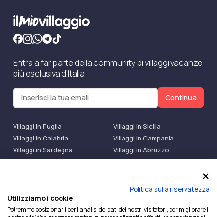
Entra a far parte della community di villaggi vacanze
più esclusiva d'Italia
Continua
Villaggi in Puglia
Villaggi in Sicilia
Villaggi in Calabria
Villaggi in Campania
Villaggi in Sardegna
Villaggi in Abruzzo
Villaggi Bluserena
Villaggi TH Resort
Villaggi Futura
IlMioVillaggio Club
Accedi alle Promo
Politica sulla riservatezza
Utilizziamo i cookie
Ilmiovillaggio è un marchio di Ekiwi S.r.l.
Potremmo posizionarli per l'analisi dei dati dei nostri visitatori, per migliorare il