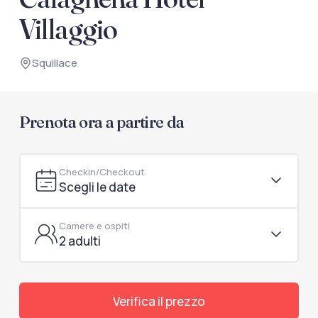
documenti di viaggio.
Villaggio
Accedi / Registrati
Squillace
Prenota ora a partire da
Checkin/Checkout
Scegli le date
Camere e ospiti
2 adulti
Verifica il prezzo