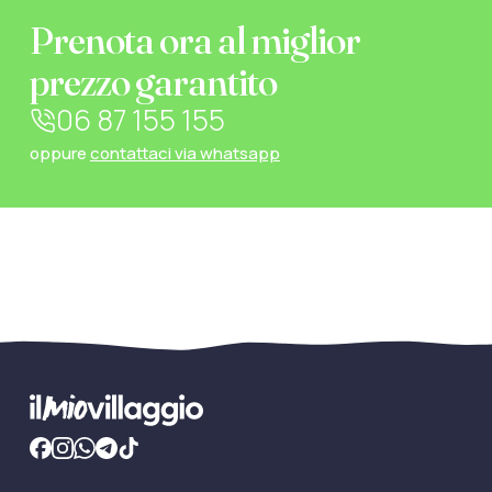
Prenota ora al miglior
prezzo garantito
06 87 155 155
oppure
contattaci via whatsapp