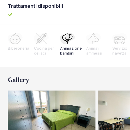
Trattamenti disponibili
Biberoneria
Cucina per
Animazione
Animali
Servizio
celiaci
bambini
ammessi
navetta
Gallery