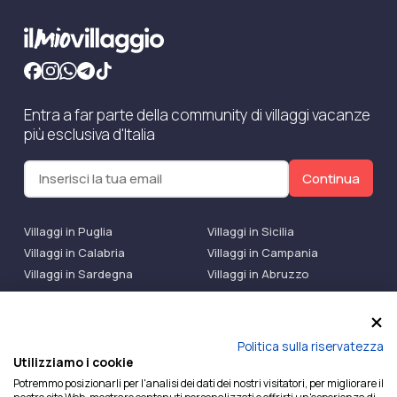
Entra a far parte della community di villaggi vacanze
più esclusiva d'Italia
Continua
Villaggi in Puglia
Villaggi in Sicilia
Villaggi in Calabria
Villaggi in Campania
Villaggi in Sardegna
Villaggi in Abruzzo
Villaggi Bluserena
Villaggi TH Resort
Villaggi Futura
IlMioVillaggio Club
Accedi alle Promo
Politica sulla riservatezza
Utilizziamo i cookie
Ilmiovillaggio è un marchio di Ekiwi S.r.l.
Potremmo posizionarli per l'analisi dei dati dei nostri visitatori, per migliorare il