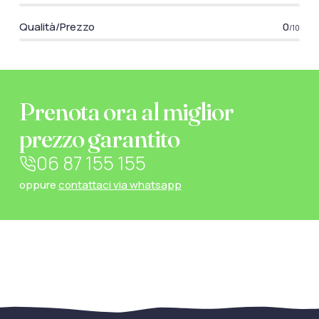
Qualità/Prezzo
0
/10
Prenota ora al miglior
prezzo garantito
06 87 155 155
oppure
contattaci via whatsapp