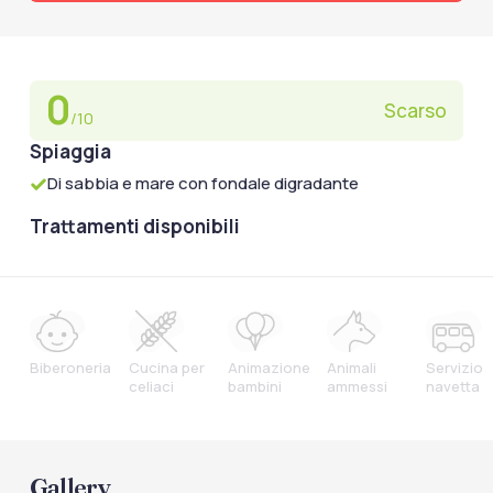
0
Scarso
/10
Spiaggia
Di sabbia e mare con fondale digradante
Trattamenti disponibili
Biberoneria
Cucina per
Animazione
Animali
Servizio
celiaci
bambini
ammessi
navetta
Gallery