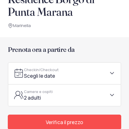
documenti di viaggio.
Punta Marana
Accedi / Registrati
Marinella
Prenota ora a partire da
Checkin/Checkout
Scegli le date
Camere e ospiti
2 adulti
Verifica il prezzo