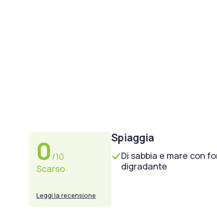
Spiaggia
0
Di sabbia e mare con f
/10
digradante
Scarso
Leggi la recensione