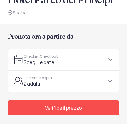
documenti di viaggio.
Scalea
Accedi / Registrati
Prenota ora a partire da
Checkin/Checkout
Scegli le date
Camere e ospiti
2 adulti
Verifica il prezzo