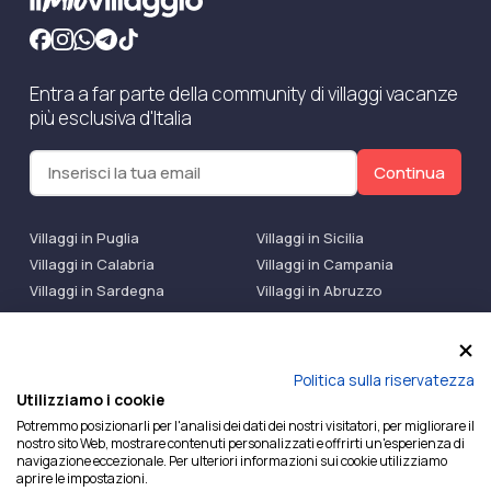
Entra a far parte della community di villaggi vacanze
più esclusiva d'Italia
Continua
Villaggi in Puglia
Villaggi in Sicilia
Villaggi in Calabria
Villaggi in Campania
Villaggi in Sardegna
Villaggi in Abruzzo
Villaggi Bluserena
Villaggi TH Resort
Villaggi Futura
IlMioVillaggio Club
Accedi alle Promo
Politica sulla riservatezza
Utilizziamo i cookie
Ilmiovillaggio è un marchio di Ekiwi S.r.l.
Potremmo posizionarli per l'analisi dei dati dei nostri visitatori, per migliorare il
nostro sito Web, mostrare contenuti personalizzati e offrirti un'esperienza di
Licenza Agenzia Viaggi e Turismo n° 2015/0133251 del
navigazione eccezionale. Per ulteriori informazioni sui cookie utilizziamo
26/02/2015 e coperta da RC per Agenzia di Viaggi n°
aprire le impostazioni.
OX00081147 REVO Specialty LiabilityXTravel Agencies.