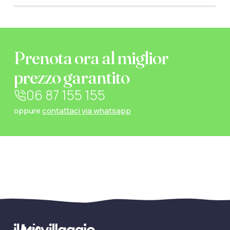
Prenota ora al miglior
prezzo garantito
06 87 155 155
oppure
contattaci via whatsapp