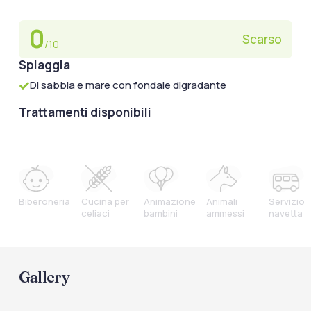
0
Scarso
/10
Spiaggia
Di sabbia e mare con fondale digradante
Trattamenti disponibili
Biberoneria
Cucina per
Animazione
Animali
Servizio
celiaci
bambini
ammessi
navetta
Gallery