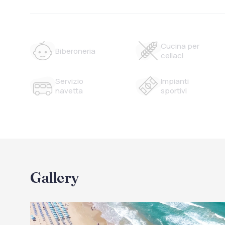
Cucina per
Biberoneria
celiaci
Servizio
Impianti
navetta
sportivi
Gallery