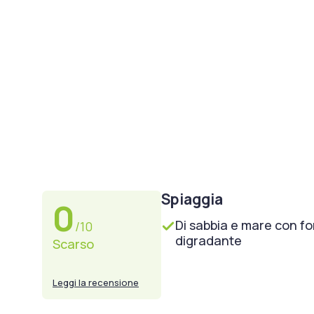
Spiaggia
0
Di sabbia e mare con f
/10
digradante
Scarso
Leggi la recensione