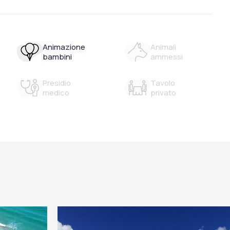
Animazione
Animali
bambini
ammessi
Presidio
Tavolo
medico
privato