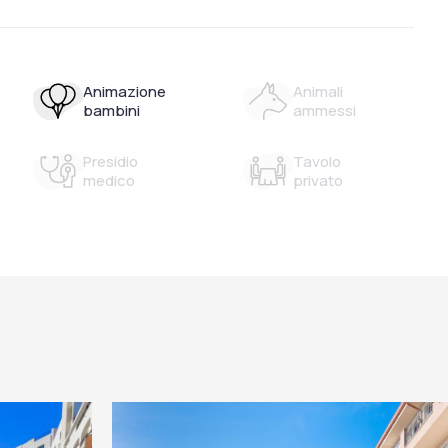
Animazione
Animali
bambini
ammessi
Presidio
Tavolo
medico
privato