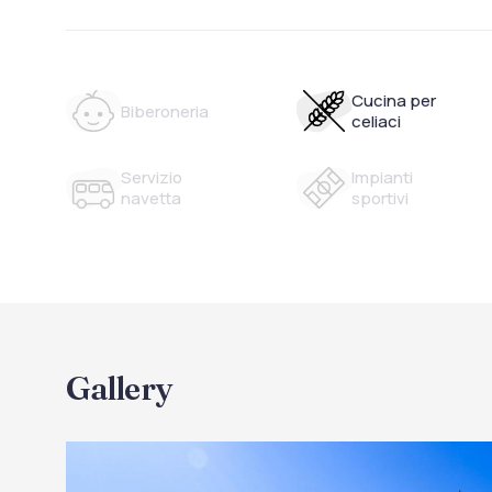
Cucina per
Biberoneria
celiaci
Servizio
Impianti
navetta
sportivi
Gallery