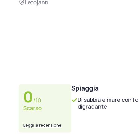
Letojanni
Spiaggia
0
Di sabbia e mare con f
/10
digradante
Scarso
Leggi la recensione