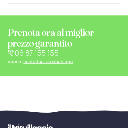
Prenota ora al miglior
prezzo garantito
06 87 155 155
oppure
contattaci via whatsapp