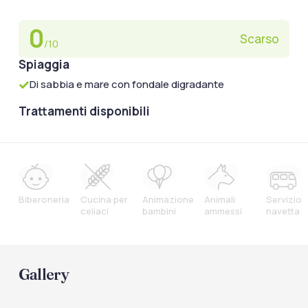
0
Scarso
/10
Spiaggia
Di sabbia e mare con fondale digradante
Trattamenti disponibili
Biberoneria
Cucina per
Animazione
Animali
Servizio
celiaci
bambini
ammessi
navetta
Gallery