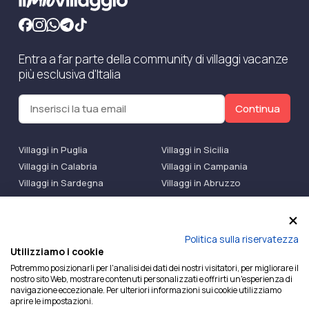
Entra a far parte della community di villaggi vacanze
più esclusiva d'Italia
Continua
Villaggi in Puglia
Villaggi in Sicilia
Villaggi in Calabria
Villaggi in Campania
Villaggi in Sardegna
Villaggi in Abruzzo
Villaggi Bluserena
Villaggi TH Resort
Villaggi Futura
IlMioVillaggio Club
Accedi alle Promo
Politica sulla riservatezza
Utilizziamo i cookie
Ilmiovillaggio è un marchio di Ekiwi S.r.l.
Potremmo posizionarli per l'analisi dei dati dei nostri visitatori, per migliorare il
nostro sito Web, mostrare contenuti personalizzati e offrirti un'esperienza di
Licenza Agenzia Viaggi e Turismo n° 2015/0133251 del
navigazione eccezionale. Per ulteriori informazioni sui cookie utilizziamo
26/02/2015 e coperta da RC per Agenzia di Viaggi n°
aprire le impostazioni.
OX00081147 REVO Specialty LiabilityXTravel Agencies.