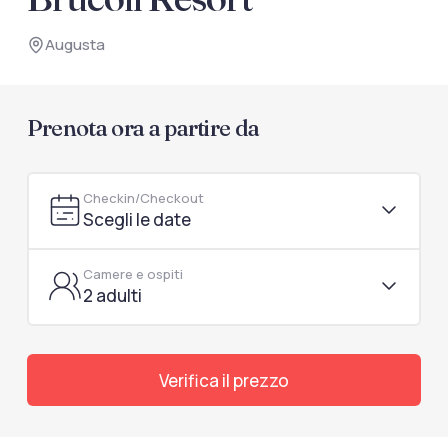
documenti di viaggio.
Augusta
Accedi / Registrati
Prenota ora a partire da
Checkin/Checkout
Scegli le date
Camere e ospiti
2 adulti
Verifica il prezzo