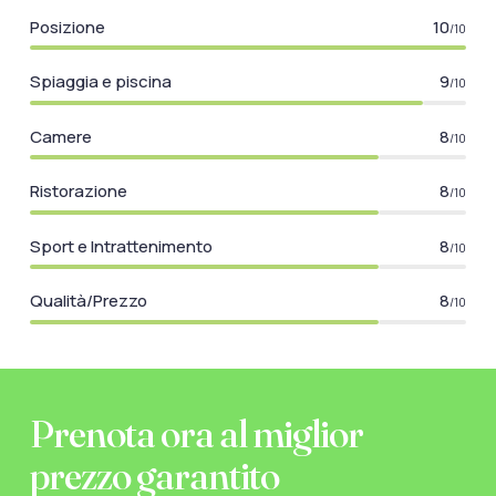
Posizione
10
/10
Spiaggia e piscina
9
/10
Camere
8
/10
Ristorazione
8
/10
Sport e Intrattenimento
8
/10
Qualità/Prezzo
8
/10
Prenota ora al miglior
prezzo garantito