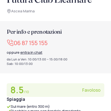
documenti di viaggio.
Ascea Marina
Accedi / Registrati
Per info e prenotazioni
06 87 155 155
oppure
entra in chat
da Lun a Ven: 10:00/13:00 – 15:00/18:00
Sab: 10:00/13:00
8.5
Favoloso
/10
Spiaggia
Sul mare (entro 300 m)
Di sabbia e mare con fondale digradante