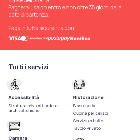
totale dell’offerta.
Pagherai il saldo entro e non oltre 35 giorni della
data di partenza.
Paga in tutta sicurezza con:
Tutti i servizi
Accessibilità
Ristorazione
Struttura priva di barriere
Biberoneria
architettoniche
Cucina per celiaci
Servizio a buffet
Tavolo Privato
Camera