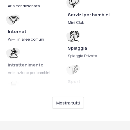
Aria condizionata
Servizi per bambini
Mini Club
Internet
Wi-Fi in aree comuni
Spiaggia
Spiaggia Privata
Intrattenimento
Animazione per bambini
Sport
Campo da calcetto
Campo da tennis
Piscine
Mostra tutti
Piscina