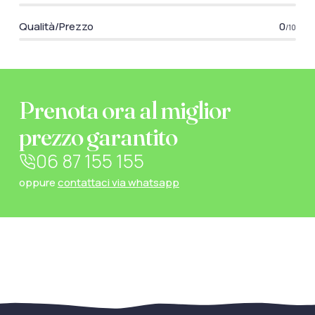
Qualità/Prezzo
0
/10
Prenota ora al miglior
prezzo garantito
06 87 155 155
oppure
contattaci via whatsapp