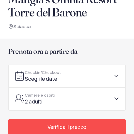
documenti di viaggio.
Torre del Barone
Accedi / Registrati
Sciacca
Prenota ora a partire da
Checkin/Checkout
Scegli le date
Camere e ospiti
2 adulti
Verifica il prezzo