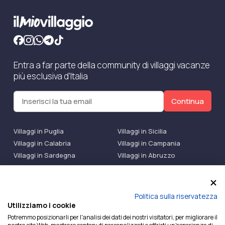
Entra a far parte della community di villaggi vacanze
più esclusiva d'Italia
Continua
Villaggi in Puglia
Villaggi in Sicilia
Villaggi in Calabria
Villaggi in Campania
Villaggi in Sardegna
Villaggi in Abruzzo
Villaggi Bluserena
Villaggi TH Resort
Villaggi Futura
IlMioVillaggio Club
Accedi alle Promo
Politica sulla riservatezza
Utilizziamo i cookie
Ilmiovillaggio è un marchio di Ekiwi S.r.l.
Potremmo posizionarli per l'analisi dei dati dei nostri visitatori, per migliorare il