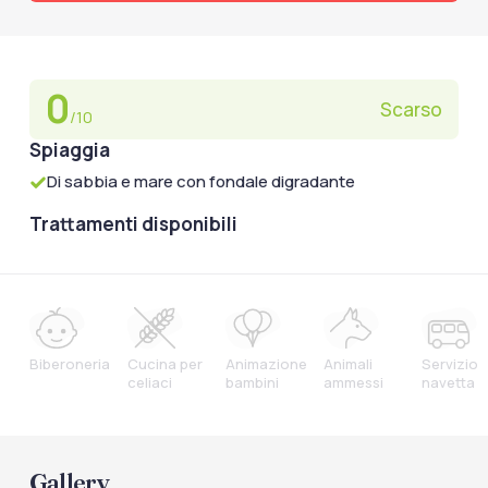
0
Scarso
/10
Spiaggia
Di sabbia e mare con fondale digradante
Trattamenti disponibili
Biberoneria
Cucina per
Animazione
Animali
Servizio
celiaci
bambini
ammessi
navetta
Gallery