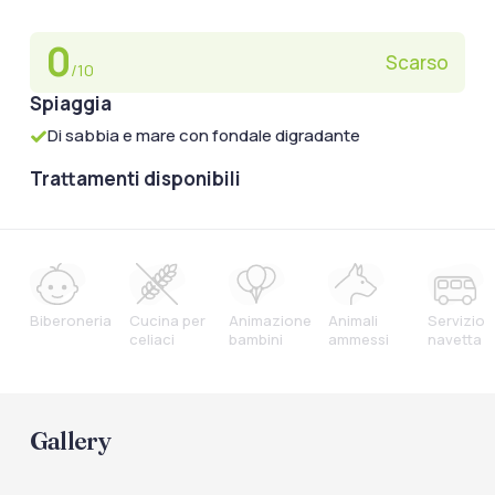
0
Scarso
/10
Spiaggia
Di sabbia e mare con fondale digradante
Trattamenti disponibili
Biberoneria
Cucina per
Animazione
Animali
Servizio
celiaci
bambini
ammessi
navetta
Gallery