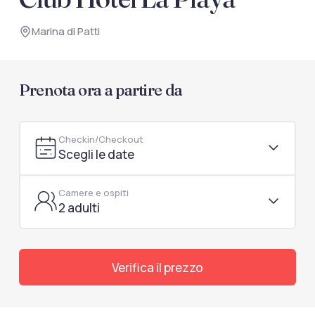
documenti di viaggio.
Marina di Patti
Accedi / Registrati
Prenota ora a partire da
Checkin/Checkout
Scegli le date
Camere e ospiti
2 adulti
Verifica il prezzo