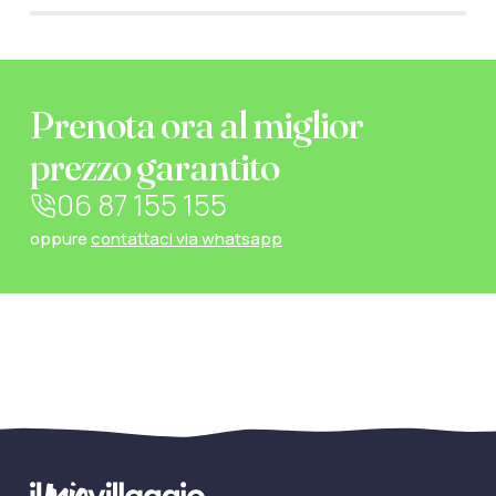
Prenota ora al miglior
prezzo garantito
06 87 155 155
oppure
contattaci via whatsapp