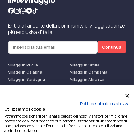
Entra a far parte della community di villaggi vacanze
più esclusiva d'Italia
Continua
Villaggi in Puglia
Villaggi in Sicilia
Villaggi in Calabria
Villaggi in Campania
Villaggi in Sardegna
Villaggi in Abruzzo
Villaggi Bluserena
Villaggi TH Resort
Villaggi Futura
IlMioVillaggio Club
Accedi alle Promo
Politica sulla riservatezza
Utilizziamo i cookie
Ilmiovillaggio è un marchio di Ekiwi S.r.l.
Potremmo posizionarli per l'analisi dei dati dei nostri visitatori, per migliorare il
nostro sito Web, mostrare contenuti personalizzati e offrirti un'esperienza di
Licenza Agenzia Viaggi e Turismo n° 2015/0133251 del
navigazione eccezionale. Per ulteriori informazioni sui cookie utilizziamo
26/02/2015 e coperta da RC per Agenzia di Viaggi n°
aprire le impostazioni.
OX00081147 REVO Specialty LiabilityXTravel Agencies.