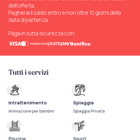
dell’offerta.
Pagherai il saldo entro e non oltre 10 giorni della
data di partenza.
Paga in tutta sicurezza con:
Tutti i servizi
Intrattenimento
Spiaggia
Animazione per bambini
Spiaggia Privata
Piscine
Sport