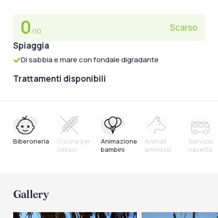
0
Scarso
/10
Spiaggia
Di sabbia e mare con fondale digradante
Trattamenti disponibili
Biberoneria
Cucina per
Animazione
Animali
Servizio
celiaci
bambini
ammessi
navetta
Gallery