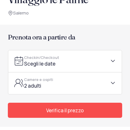
documenti di viaggio.
Salerno
Accedi / Registrati
Prenota ora a partire da
Checkin/Checkout
Scegli le date
Camere e ospiti
2 adulti
Verifica il prezzo