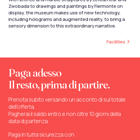
Zwobada to drawings and paintings by Fiermonte on
display, the museum makes use of new technology,
including holograms and augmented reality, to bring a
sensory dimension to this extraordinary narrative.
Facilities
Paga adesso
Il resto, prima di partire.
Prenota subito versando un acconto di sul totale
dell’offerta.
Pagherai il saldo entro e non oltre 10 giorni della
data di partenza.
Paga in tutta sicurezza con: