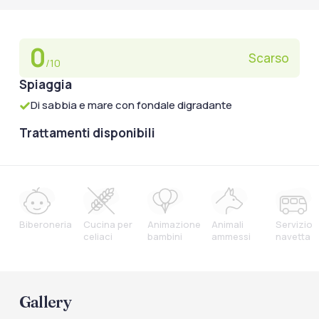
0
Scarso
/10
Spiaggia
Di sabbia e mare con fondale digradante
Trattamenti disponibili
Biberoneria
Cucina per
Animazione
Animali
Servizio
celiaci
bambini
ammessi
navetta
Gallery