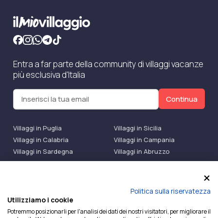
Entra a far parte della community di villaggi vacanze
più esclusiva d'Italia
Continua
Villaggi in Puglia
Villaggi in Sicilia
Villaggi in Calabria
Villaggi in Campania
Villaggi in Sardegna
Villaggi in Abruzzo
Villaggi Bluserena
Villaggi TH Resort
Villaggi Futura
IlMioVillaggio Club
Accedi alle Promo
Politica sulla riservatezza
Utilizziamo i cookie
Ilmiovillaggio è un marchio di Ekiwi S.r.l.
Potremmo posizionarli per l'analisi dei dati dei nostri visitatori, per migliorare il