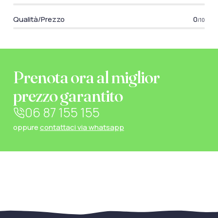
Qualità/Prezzo
0
/10
Prenota ora al miglior
prezzo garantito
06 87 155 155
oppure
contattaci via whatsapp