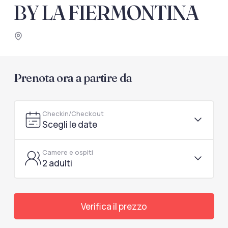
documenti di viaggio.
BY LA FIERMONTINA
Accedi / Registrati
Prenota ora a partire da
Checkin/Checkout
Scegli le date
Camere e ospiti
2 adulti
Verifica il prezzo