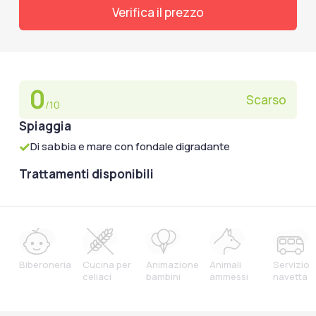
Verifica il prezzo
0
Scarso
/10
Spiaggia
Di sabbia e mare con fondale digradante
Trattamenti disponibili
Biberoneria
Cucina per
Animazione
Animali
Servizio
celiaci
bambini
ammessi
navetta