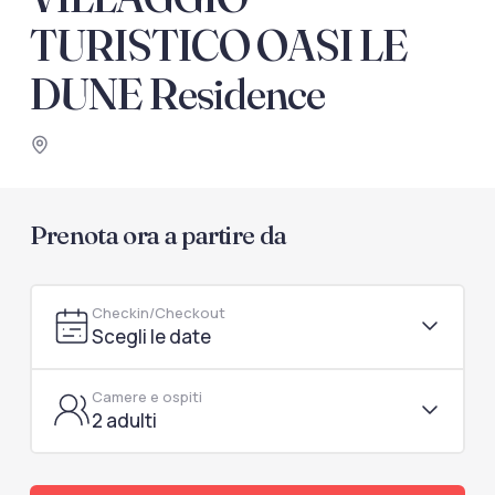
documenti di viaggio.
TURISTICO OASI LE
Accedi / Registrati
DUNE Residence
Prenota ora a partire da
Checkin/Checkout
Scegli le date
Camere e ospiti
2 adulti