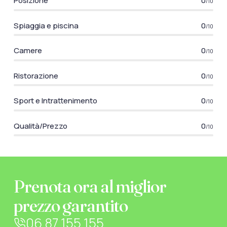
Posizione
0
/10
Spiaggia e piscina
0
/10
Camere
0
/10
Ristorazione
0
/10
Sport e Intrattenimento
0
/10
Qualità/Prezzo
0
/10
Prenota ora al miglior
prezzo garantito
06 87 155 155