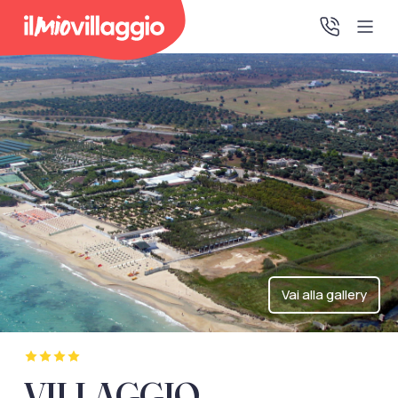
Home
Promo Speciali
Destinazioni
IMV Club
Vai alla gallery
La tua area riservata
Accedi alla tua area riservata per vedere i tuoi preventivi
VILLAGGIO
e le tue pratiche, gestire i pagamenti e scaricare i tuoi