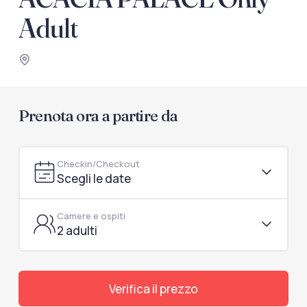
documenti di viaggio.
Adult
Accedi / Registrati
Prenota ora a partire da
Checkin/Checkout
Scegli le date
Camere e ospiti
2 adulti
Verifica il prezzo