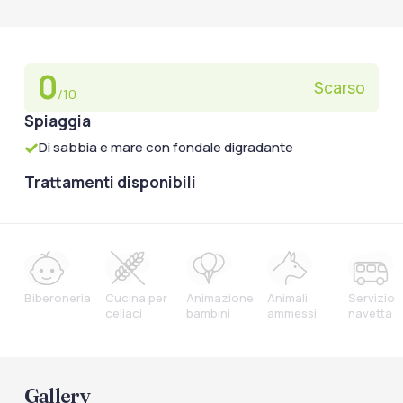
0
Scarso
/10
Spiaggia
Di sabbia e mare con fondale digradante
Trattamenti disponibili
Biberoneria
Cucina per
Animazione
Animali
Servizio
celiaci
bambini
ammessi
navetta
Gallery