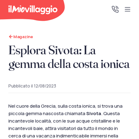
Magazine
Home
Esplora Sivota: La
Promo Speciali
gemma della costa ionica
Destinazioni
Pubblicato il 12/08/2023
IMV Club
Nel cuore della Grecia, sulla costa ionica, si trova una
piccola gemma nascosta chiamata
Sivota
. Questa
La tua area riservata
incantevole località, con le sue acque cristalline e le
Accedi alla tua area riservata per vedere i tuoi preventivi
incantevoli baie, attira visitatori da tutto il mondo in
e le tue pratiche, gestire i pagamenti e scaricare i tuoi
cerca di una vacanza indimenticabile immersi nella