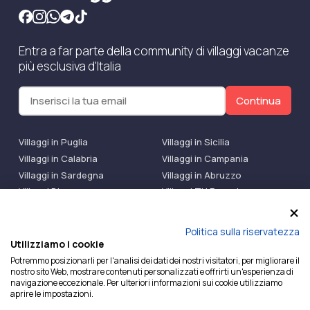
Entra a far parte della community di villaggi vacanze
più esclusiva d'Italia
Continua
Villaggi in Puglia
Villaggi in Sicilia
Villaggi in Calabria
Villaggi in Campania
Villaggi in Sardegna
Villaggi in Abruzzo
Villaggi Bluserena
Villaggi TH Resort
Villaggi Futura
IlMioVillaggio Club
Accedi alle Promo
Politica sulla riservatezza
Utilizziamo i cookie
Ilmiovillaggio è un marchio di Ekiwi S.r.l.
Potremmo posizionarli per l'analisi dei dati dei nostri visitatori, per migliorare il
nostro sito Web, mostrare contenuti personalizzati e offrirti un'esperienza di
Licenza Agenzia Viaggi e Turismo n° 2015/0133251 del
navigazione eccezionale. Per ulteriori informazioni sui cookie utilizziamo
26/02/2015 e coperta da RC per Agenzia di Viaggi n°
aprire le impostazioni.
OX00081147 REVO Specialty LiabilityXTravel Agencies.