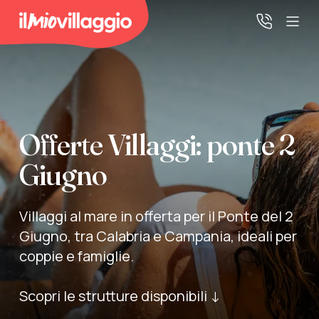
Home
Promo Speciali
Offerte Villaggi: ponte 2
Giugno
Destinazioni
Villaggi al mare in offerta per il Ponte del 2
IMV Club
Giugno, tra Calabria e Campania, ideali per
coppie e famiglie.
La tua area riservata
Scopri le strutture disponibili ↓
Accedi alla tua area riservata per vedere i tuoi preventivi
e le tue pratiche, gestire i pagamenti e scaricare i tuoi