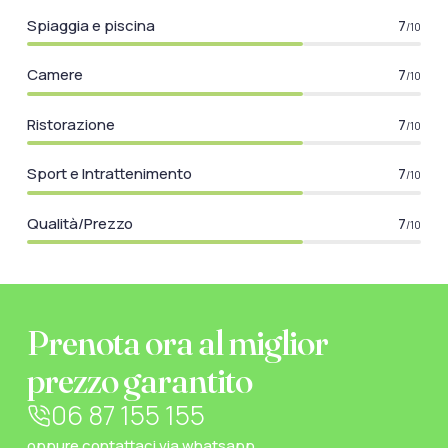
Spiaggia e piscina
7
/10
Camere
7
/10
Ristorazione
7
/10
Sport e Intrattenimento
7
/10
Qualità/Prezzo
7
/10
Prenota ora al miglior
prezzo garantito
06 87 155 155
oppure
contattaci via whatsapp