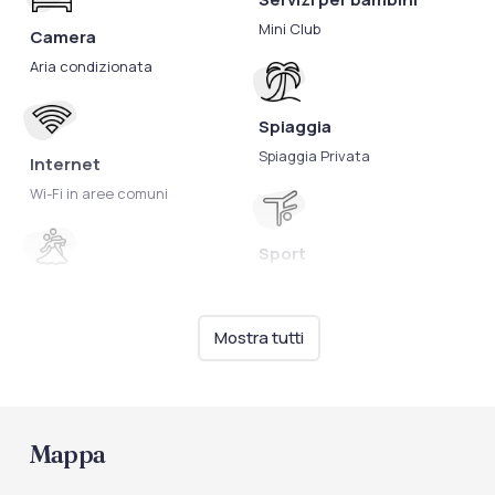
Mini Club
Camera
Aria condizionata
Spiaggia
Spiaggia Privata
Internet
Wi-Fi in aree comuni
Sport
Campo da calcetto
Intrattenimento
Campo da pallavolo
Animazione per bambini
Mostra tutti
Palestra
Piscine
Piscina
Mappa