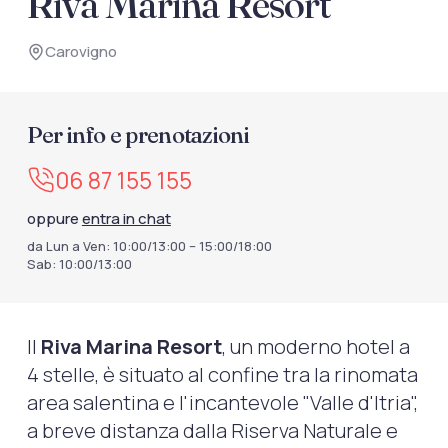
Riva Marina Resort
documenti di viaggio.
Carovigno
Accedi / Registrati
Per info e prenotazioni
06 87 155 155
oppure
entra in chat
da Lun a Ven: 10:00/13:00 – 15:00/18:00
Sab: 10:00/13:00
Il
Riva Marina Resort
, un moderno hotel a
4 stelle, è situato al confine tra la rinomata
area salentina e l'incantevole "Valle d'Itria",
a breve distanza dalla Riserva Naturale e