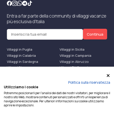
Entra a far parte della community di villaggi vacanze
più esclusiva d'Italia
Continua
Villaggi in Puglia
Villaggi in Sicilia
Villaggi in Calabria
Villaggi in Campania
Villaggi in Sardegna
Villaggi in Abruzzo
Villaggi Bluserena
Villaggi TH Resort
Villaggi Futura
IlMioVillaggio Club
Accedi alle Promo
Politica sulla riservatezza
Utilizziamo i cookie
Ilmiovillaggio è un marchio di Ekiwi S.r.l.
Potremmo posizionarli per l'analisi dei dati dei nostri visitatori, per migliorare il
nostro sito Web, mostrare contenuti personalizzati e offrirti un'esperienza di
Licenza Agenzia Viaggi e Turismo n° 2015/0133251 del
navigazione eccezionale. Per ulteriori informazioni sui cookie utilizziamo
26/02/2015 e coperta da RC per Agenzia di Viaggi n°
aprire le impostazioni.
OX00081147 REVO Specialty LiabilityXTravel Agencies.
P.Iva e C.F. 07780151218 — REA: NA – 909077