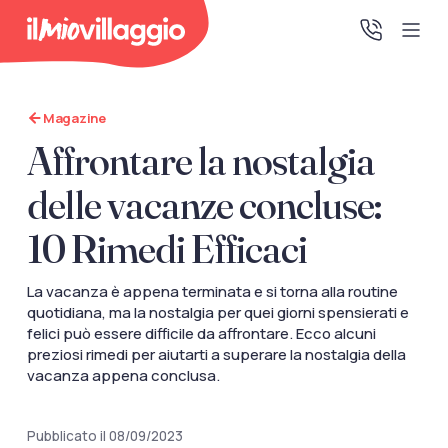
Magazine
Home
Affrontare la nostalgia
Promo Speciali
delle vacanze concluse:
10 Rimedi Efficaci
Destinazioni
La vacanza è appena terminata e si torna alla routine
IMV Club
quotidiana, ma la nostalgia per quei giorni spensierati e
felici può essere difficile da affrontare. Ecco alcuni
preziosi rimedi per aiutarti a superare la nostalgia della
vacanza appena conclusa.
La tua area riservata
Accedi alla tua area riservata per vedere i tuoi preventivi
e le tue pratiche, gestire i pagamenti e scaricare i tuoi
Pubblicato il 08/09/2023