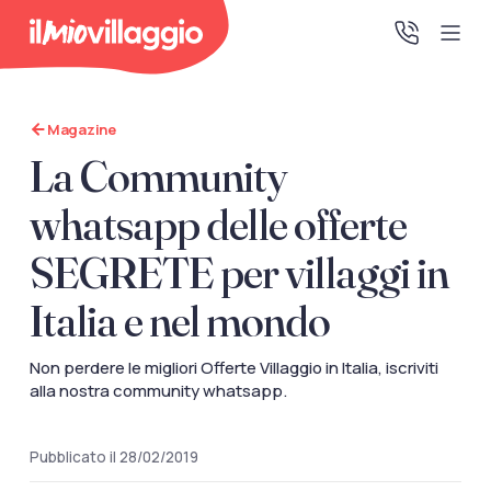
Magazine
Home
La Community
Promo Speciali
whatsapp delle offerte
SEGRETE per villaggi in
Destinazioni
Italia e nel mondo
IMV Club
Non perdere le migliori Offerte Villaggio in Italia, iscriviti
alla nostra community whatsapp.
La tua area riservata
Accedi alla tua area riservata per vedere i tuoi preventivi
Pubblicato il 28/02/2019
e le tue pratiche, gestire i pagamenti e scaricare i tuoi