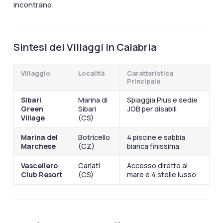
documenti di viaggio.
incontrano.
Accedi / Registrati
Sintesi dei Villaggi in Calabria
Villaggio
Località
Caratteristica
Principale
Sibari
Marina di
Spiaggia Plus e sedie
Green
Sibari
JOB per disabili
Village
(CS)
Marina del
Botricello
4 piscine e sabbia
Marchese
(CZ)
bianca finissima
Vascellero
Cariati
Accesso diretto al
Club Resort
(CS)
mare e 4 stelle lusso