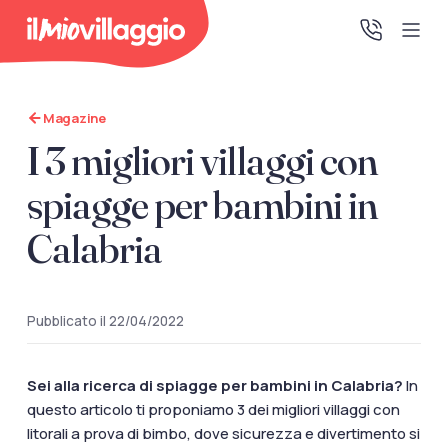
Magazine
Home
I 3 migliori villaggi con
Promo Speciali
spiagge per bambini in
Calabria
Destinazioni
IMV Club
Pubblicato il 22/04/2022
La tua area riservata
Sei alla ricerca di spiagge per bambini in Calabria?
In
questo articolo ti proponiamo 3 dei migliori villaggi con
Accedi alla tua area riservata per vedere i tuoi preventivi
litorali a prova di bimbo, dove sicurezza e divertimento si
e le tue pratiche, gestire i pagamenti e scaricare i tuoi