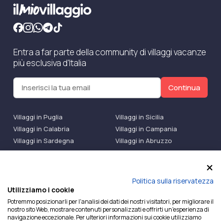
Entra a far parte della community di villaggi vacanze
più esclusiva d'Italia
Continua
Villaggi in Puglia
Villaggi in Sicilia
Villaggi in Calabria
Villaggi in Campania
Villaggi in Sardegna
Villaggi in Abruzzo
Villaggi Bluserena
Villaggi TH Resort
Villaggi Futura
IlMioVillaggio Club
Accedi alle Promo
Politica sulla riservatezza
Utilizziamo i cookie
Ilmiovillaggio è un marchio di Ekiwi S.r.l.
Potremmo posizionarli per l'analisi dei dati dei nostri visitatori, per migliorare il
nostro sito Web, mostrare contenuti personalizzati e offrirti un'esperienza di
Licenza Agenzia Viaggi e Turismo n° 2015/0133251 del
navigazione eccezionale. Per ulteriori informazioni sui cookie utilizziamo
26/02/2015 e coperta da RC per Agenzia di Viaggi n°