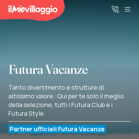
Home
Promo Speciali
Futura Vacanze
Destinazioni
Tanto divertimento e strutture di
IMV Club
altissimo valore. Qui per te solo il meglio
della selezione, tutti i Futura Club e i
Futura Style.
La tua area riservata
Partner ufficiali Futura Vacanze
Accedi alla tua area riservata per vedere i tuoi preventivi
e le tue pratiche, gestire i pagamenti e scaricare i tuoi