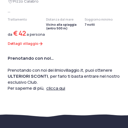
Pizzo Calabro
...
Trattamento
Distanza dal mare
Soggiorno minimo
Vicino alla spiaggia
7 notti
(entro 500 m)
€ 42
da
a persona
Dettagli villaggio
Prenotando con noi…
Prenotando con noi dei ilmiovillaggio.it, puoi ottenere
ULTERIORI SCONTI
, per farlo ti basta entrare nel nostro
esclusivo Club.
Per saperne di più,
clicca qui