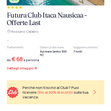
Futura Club Itaca Nausicaa -
Offerte Last
Rossano Calabro
...
Trattamento
Distanza dal mare
Soggiorno minimo
Sul mare (entro 300
7 notti
m)
€ 68
da
a persona
Dettagli villaggio
Perché non ti iscrivi al Club? Puoi
ricevere
fino al 20% di sconto
sulla tua
vacanza.