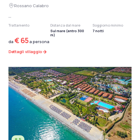
Rossano Calabro
...
Trattamento
Distanza dal mare
Soggiorno minimo
Sul mare (entro 300
7 notti
m)
€ 65
da
a persona
Dettagli villaggio
8.5