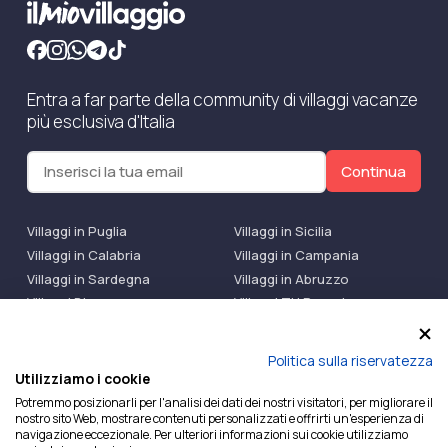
Entra a far parte della community di villaggi vacanze
più esclusiva d'Italia
Continua
Villaggi in Puglia
Villaggi in Sicilia
Villaggi in Calabria
Villaggi in Campania
Villaggi in Sardegna
Villaggi in Abruzzo
Villaggi Bluserena
Villaggi TH Resort
Villaggi Futura
IlMioVillaggio Club
Accedi alle Promo
Politica sulla riservatezza
Utilizziamo i cookie
Ilmiovillaggio è un marchio di Ekiwi S.r.l.
Potremmo posizionarli per l'analisi dei dati dei nostri visitatori, per migliorare il
nostro sito Web, mostrare contenuti personalizzati e offrirti un'esperienza di
Licenza Agenzia Viaggi e Turismo n° 2015/0133251 del
navigazione eccezionale. Per ulteriori informazioni sui cookie utilizziamo
26/02/2015 e coperta da RC per Agenzia di Viaggi n°