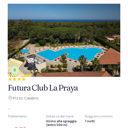
8
Futura Club La Praya
Pizzo Calabro
...
Trattamento
Distanza dal mare
Soggiorno minimo
Vicino alla spiaggia
7 notti
(entro 500 m)