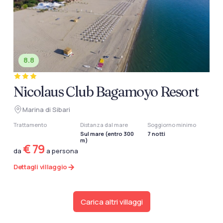
8.8
Nicolaus Club Bagamoyo Resort
Marina di Sibari
Trattamento
Distanza dal mare
Soggiorno minimo
Sul mare (entro 300
7 notti
m)
€ 79
da
a persona
Dettagli villaggio
Carica altri villaggi