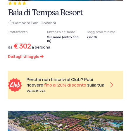
Baia di Tempsa Resort
Campora San Giovanni
Trattamento
Distanza dal mare
Soggiorno minimo
Sul mare (entro 300
7 notti
m)
€ 302
da
a persona
Dettagli villaggio
Perché non ti iscrivi al Club? Puoi
ricevere
fino al 20% di sconto
sulla tua
vacanza.