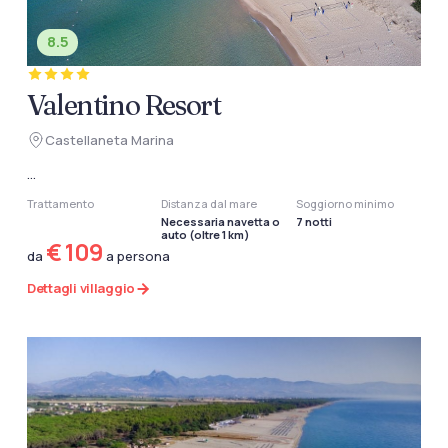
8.5
Valentino Resort
Castellaneta Marina
...
Trattamento
Distanza dal mare
Soggiorno minimo
Necessaria navetta o
7 notti
auto (oltre 1 km)
€ 109
da
a persona
Dettagli villaggio