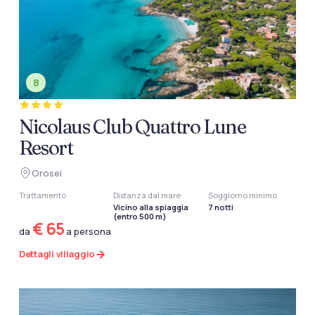
8
Nicolaus Club Quattro Lune
Resort
Orosei
Trattamento
Distanza dal mare
Soggiorno minimo
Vicino alla spiaggia
7 notti
(entro 500 m)
€ 65
da
a persona
Dettagli villaggio