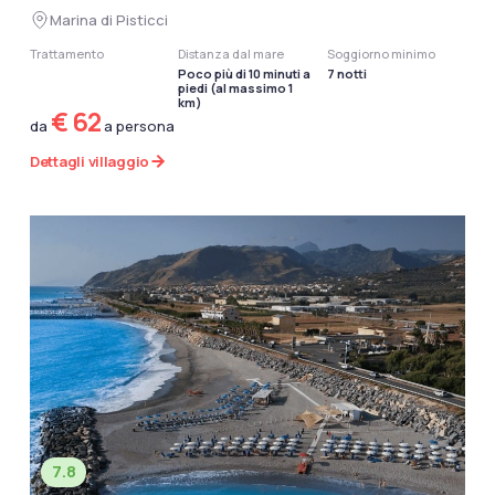
Marina di Pisticci
Trattamento
Distanza dal mare
Soggiorno minimo
Poco più di 10 minuti a
7 notti
piedi (al massimo 1
km)
€ 62
da
a persona
Dettagli villaggio
7.8