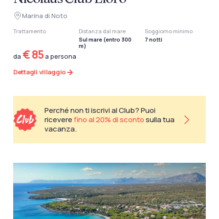
Marina di Noto
Trattamento
Distanza dal mare
Soggiorno minimo
Sul mare (entro 300
7 notti
m)
€ 85
da
a persona
Dettagli villaggio
Perché non ti iscrivi al Club? Puoi
ricevere
fino al 20% di sconto
sulla tua
vacanza.