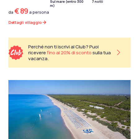
Sul mare (entro 300
7 notti
m)
€ 89
da
a persona
Dettagli villaggio
Perché non ti iscrivi al Club? Puoi
ricevere
fino al 20% di sconto
sulla tua
vacanza.