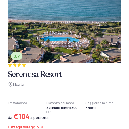
8.7
Serenusa Resort
Licata
...
Trattamento
Distanza dal mare
Soggiorno minimo
Sul mare (entro 300
7 notti
m)
€ 104
da
a persona
Dettagli villaggio