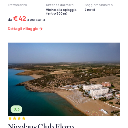
Trattamento
Distanza dal mare
Soggiorno minimo
Vicino alla spiaggia
7 notti
(entro 500 m)
€ 42
da
a persona
Dettagli villaggio
8.3
Nicolaus Club Eloro