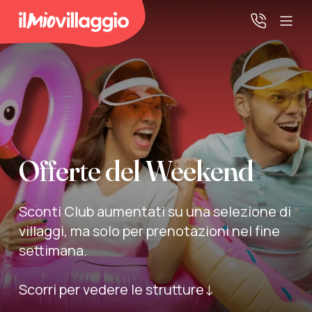
Home
Promo Speciali
Offerte del Weekend
Destinazioni
Sconti Club aumentati su una selezione di
IMV Club
villaggi, ma solo per prenotazioni nel fine
settimana.
La tua area riservata
Scorri per vedere le strutture↓
Accedi alla tua area riservata per vedere i tuoi preventivi
e le tue pratiche, gestire i pagamenti e scaricare i tuoi