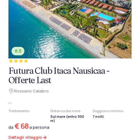
8.5
Futura Club Itaca Nausicaa -
Offerte Last
Rossano Calabro
...
Trattamento
Distanza dal mare
Soggiorno minimo
Sul mare (entro 300
7 notti
m)
€ 68
da
a persona
Dettagli villaggio