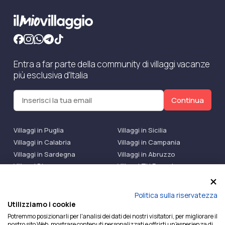
Entra a far parte della community di villaggi vacanze
più esclusiva d'Italia
Continua
Villaggi in Puglia
Villaggi in Sicilia
Villaggi in Calabria
Villaggi in Campania
Villaggi in Sardegna
Villaggi in Abruzzo
Villaggi Bluserena
Villaggi TH Resort
Villaggi Futura
IlMioVillaggio Club
Accedi alle Promo
Politica sulla riservatezza
Utilizziamo i cookie
Ilmiovillaggio è un marchio di Ekiwi S.r.l.
Potremmo posizionarli per l'analisi dei dati dei nostri visitatori, per migliorare il
nostro sito Web, mostrare contenuti personalizzati e offrirti un'esperienza di