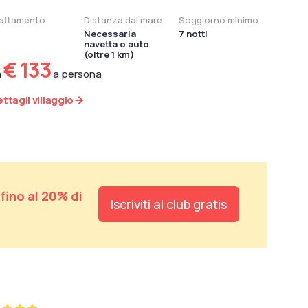
attamento
Distanza dal mare
Soggiorno minimo
Necessaria
7 notti
navetta o auto
(oltre 1 km)
€ 133
a
a persona
ttagli villaggio
e
fino al 20% di
Iscriviti al club gratis