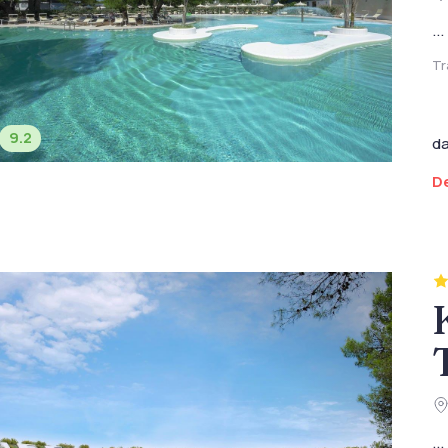
...
Tr
9.2
d
De
...