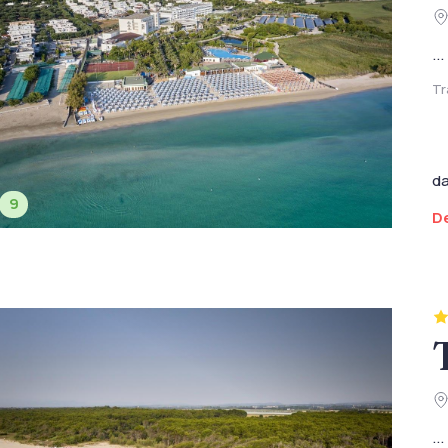
...
Tr
d
9
De
...