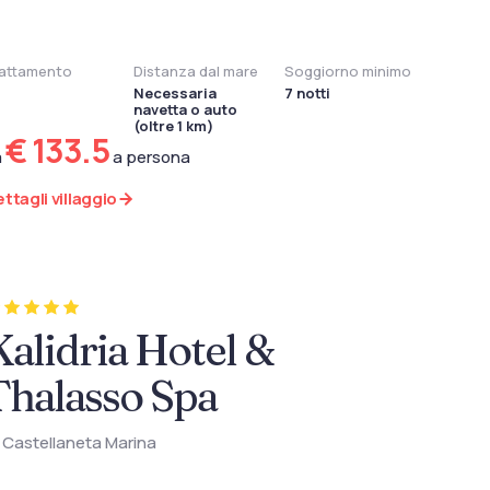
attamento
Distanza dal mare
Soggiorno minimo
Necessaria
7 notti
navetta o auto
(oltre 1 km)
€ 133.5
a
a persona
ttagli villaggio
Kalidria Hotel &
Thalasso Spa
Castellaneta Marina