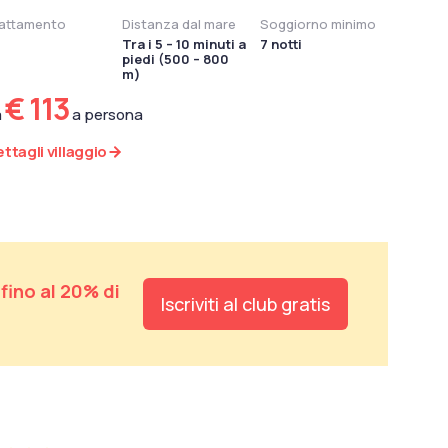
attamento
Distanza dal mare
Soggiorno minimo
Tra i 5 – 10 minuti a
7 notti
piedi (500 – 800
m)
€ 113
a
a persona
ttagli villaggio
e
fino al 20% di
Iscriviti al club gratis