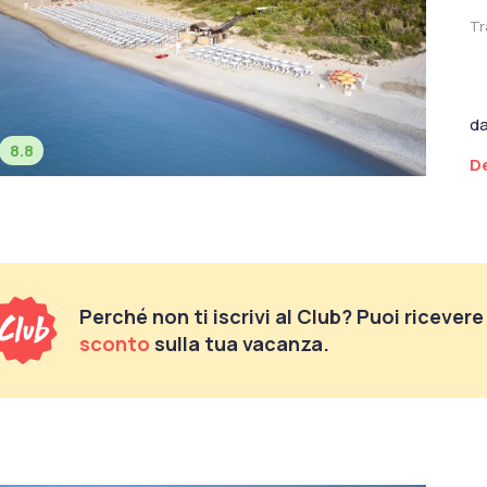
Tr
d
8.8
De
Perché non ti iscrivi al Club? Puoi ricever
sconto
sulla tua vacanza.