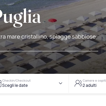
uglia
 tra mare cristallino, spiagge sabbiose
Checkin/Checkout
Camere e ospit
Scegli le date
2 adulti