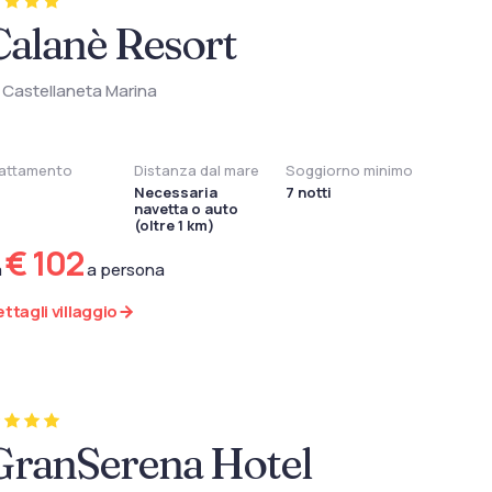
Calanè Resort
Castellaneta Marina
attamento
Distanza dal mare
Soggiorno minimo
Necessaria
7 notti
navetta o auto
(oltre 1 km)
€ 102
a
a persona
ttagli villaggio
GranSerena Hotel