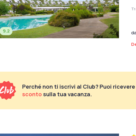
Tr
9.2
d
De
Perché non ti iscrivi al Club? Puoi ricever
sconto
sulla tua vacanza.