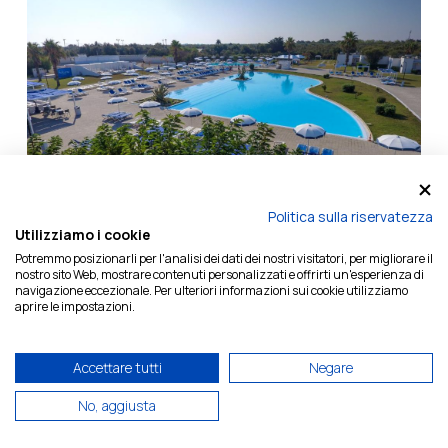
Politica sulla riservatezza
7
Utilizziamo i cookie
Potremmo posizionarli per l'analisi dei dati dei nostri visitatori, per migliorare il
Futura Club Torre Rinalda
nostro sito Web, mostrare contenuti personalizzati e offrirti un'esperienza di
navigazione eccezionale. Per ulteriori informazioni sui cookie utilizziamo
Residence
aprire le impostazioni.
Torre Rinalda
Accettare tutti
Negare
No, aggiusta
Filtra
Mappa
Ordina