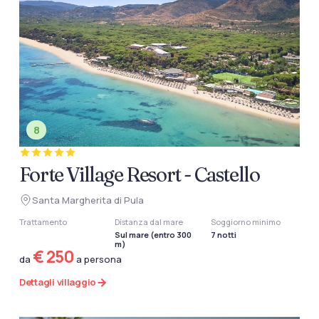
8
Forte Village Resort - Castello
Santa Margherita di Pula
Trattamento
Distanza dal mare
Soggiorno minimo
Sul mare (entro 300
7 notti
m)
€ 250
da
a persona
Dettagli villaggio