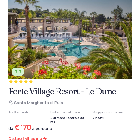
7.7
Forte Village Resort - Le Dune
Santa Margherita di Pula
Trattamento
Distanza dal mare
Soggiorno minimo
Sul mare (entro 300
7 notti
m)
€ 170
da
a persona
Dettagli villaggio