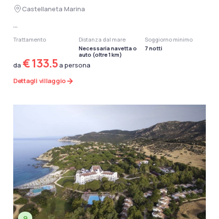
Castellaneta Marina
...
Trattamento
Distanza dal mare
Soggiorno minimo
Necessaria navetta o
7 notti
auto (oltre 1 km)
€ 133.5
da
a persona
Dettagli villaggio
9