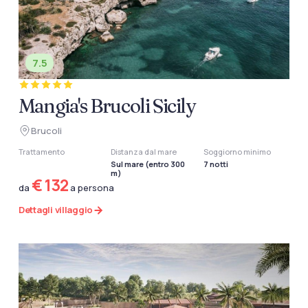
7.5
Mangia's Brucoli Sicily
Brucoli
Trattamento
Distanza dal mare
Soggiorno minimo
Sul mare (entro 300
7 notti
m)
€ 132
da
a persona
Dettagli villaggio