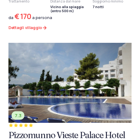
Trattamento
Distanza dal mare
Soggiorno minimo
Vicino alla spiaggia
7 notti
(entro 500 m)
€ 170
da
a persona
Dettagli villaggio
7.3
Pizzomunno Vieste Palace Hotel