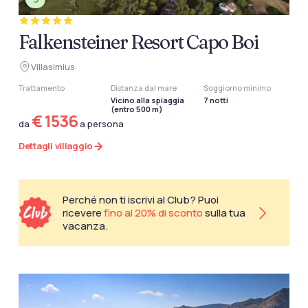
Falkensteiner Resort Capo Boi
Villasimius
Trattamento
Distanza dal mare
Soggiorno minimo
Vicino alla spiaggia
7 notti
(entro 500 m)
€ 1536
da
a persona
Dettagli villaggio
Perché non ti iscrivi al Club? Puoi
ricevere
fino al 20% di sconto
sulla tua
vacanza.