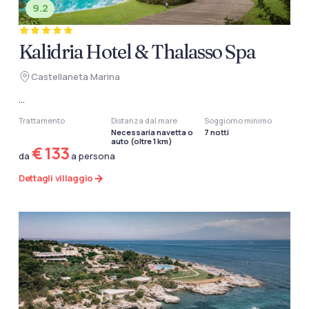
9.2
Kalidria Hotel & Thalasso Spa
Castellaneta Marina
...
Trattamento
Distanza dal mare
Soggiorno minimo
Necessaria navetta o
7 notti
auto (oltre 1 km)
€ 133
da
a persona
Dettagli villaggio