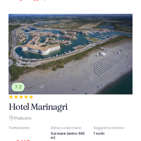
7.2
Hotel Marinagri
Policoro
Trattamento
Distanza dal mare
Soggiorno minimo
Sul mare (entro 300
7 notti
m)