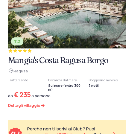
7.2
Mangia's Costa Ragusa Borgo
Ragusa
Trattamento
Distanza dal mare
Soggiorno minimo
Sul mare (entro 300
7 notti
m)
€ 235
da
a persona
Dettagli villaggio
Perché non ti iscrivi al Club? Puoi