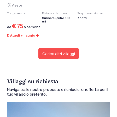
Vieste
Trattamento
Distanza dal mare
Soggiorno minimo
Sul mare (entro 300
7 notti
m)
€ 75
da
a persona
Dettagli villaggio
Carica altri villaggi
Villaggi su richiesta
Naviga tra le nostre proposte e richiedici un’offerta per il
tuo villaggio preferito.